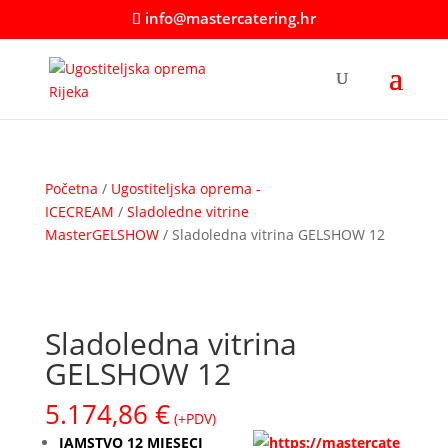
info@mastercatering.hr
Početna
/
Ugostiteljska oprema -
ICECREAM
/
Sladoledne vitrine
MasterGELSHOW
/ Sladoledna vitrina GELSHOW 12
Sladoledna vitrina
GELSHOW 12
5.174,86
€
(+PDV)
JAMSTVO 12 MJESECI