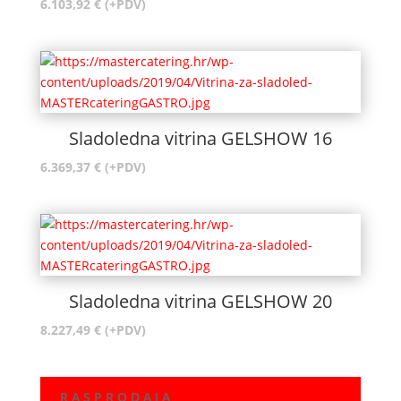
6.103,92
€
(+PDV)
Sladoledna vitrina GELSHOW 16
6.369,37
€
(+PDV)
Sladoledna vitrina GELSHOW 20
8.227,49
€
(+PDV)
R A S P R O D A J A