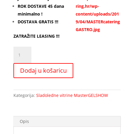
ROK DOSTAVE 45 dana
minimalno !
DOSTAVA GRATIS !!!
ZATRAŽITE LEASING !!!
Sladoledna
vitrina
GELSHOW
Dodaj u košaricu
12
količina
Kategorija:
Sladoledne vitrine MasterGELSHOW
Opis