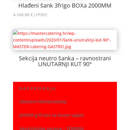
Hlađeni šank 3frigo BOXa 2000MM
4.160,00
€
(+PDV)
Sekcija neutro šanka – ravnostrani
UNUTARNJI KUT 90°
R A S P R O D A J A
ZANUSSI PROFESSIONAL
JOSPER grill peć na drveni ugljen
Ugostiteljska oprema – TERMIKA