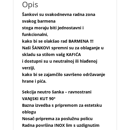
Opis
Šankovi su svakodnevna radna zona
svakog barmena
stoga moraju biti jednostavni i
funkcionalni,
kako bi se olakšao rad BARMENA !!!
Naši ŠANKOVI spremni su za oblaganje u
skladu sa stilom vašg KAFIĆA
i dostupni su u neutralnoj ili hlađenoj
verziji,
kako bi se zajamčilo savršeno održavanje
hrane i pića.
Sekcija neutro šanka – ravnostrani
VANJSKI KUT 90°
Bazna izvedba s pripremom za estetsku
oblogu
Nosač-priprema za poslužnu policu
Radna površina INOX lim s uzdignutim