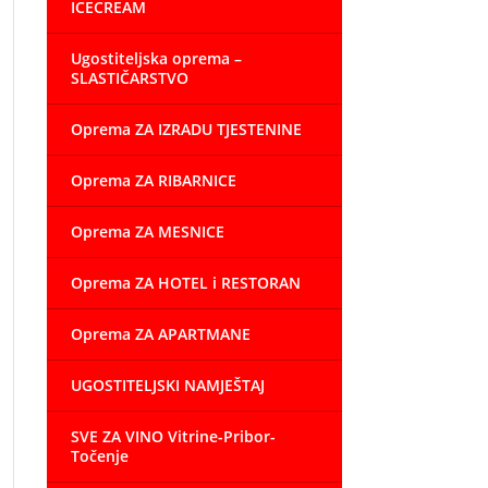
ICECREAM
Ugostiteljska oprema –
SLASTIČARSTVO
Oprema ZA IZRADU TJESTENINE
Oprema ZA RIBARNICE
Oprema ZA MESNICE
Oprema ZA HOTEL i RESTORAN
Oprema ZA APARTMANE
UGOSTITELJSKI NAMJEŠTAJ
SVE ZA VINO Vitrine-Pribor-
Točenje