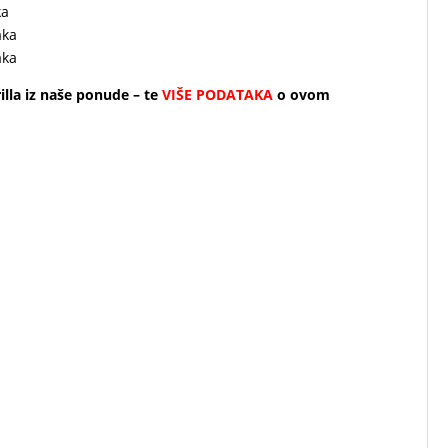
ka
aka
aka
rilla iz naše ponude – te
VIŠE PODATAKA
o ovom
roučenim dizajnom. Jednostavan za korištenje, zagrijava
rgovačkim centrima, supermarketima, mjestima s
 machine – fast and even cooking
r typical of grilling with no need for
 – AISI 304 stainless steel rollers –
l