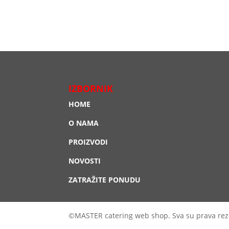
IZBORNIK
HOME
O NAMA
PROIZVODI
NOVOSTI
ZATRAŽITE PONUDU
©MASTER catering web shop. Sva su prava rez