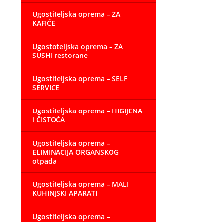
Ugostiteljska oprema – ZA
KAFIĆE
Ugostoteljska oprema – ZA
SUSHI restorane
Ugostiteljska oprema – SELF
SERVICE
Ugostiteljska oprema – HIGIJENA
i ČISTOĆA
Ugostiteljska oprema –
ELIMINACIJA ORGANSKOG
otpada
Ugostiteljska oprema – MALI
KUHINJSKI APARATI
Ugostiteljska oprema –