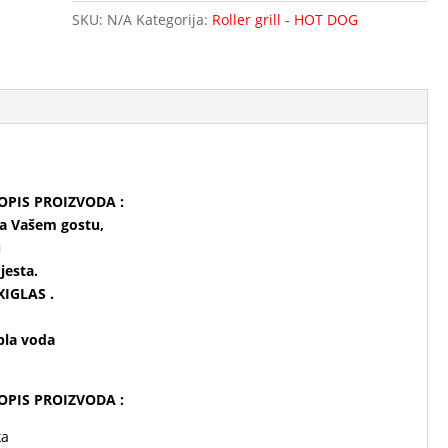
SKU:
N/A
Kategorija:
Roller grill - HOT DOG
 OPIS PROIZVODA :
ma Vašem gostu,
u
jesta.
XIGLAS .
opla voda
 OPIS PROIZVODA :
ka