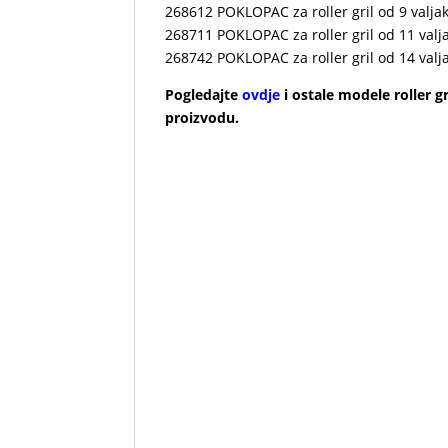
268612 POKLOPAC za roller gril od 9 valja
268711 POKLOPAC za roller gril od 11 valj
268742 POKLOPAC za roller gril od 14 valj
Pogledajte
ovdje
i ostale modele roller g
proizvodu.
Roštilj se odlikuje elegantnim i pomno p
brzo i može se koristiti u : hotelima, t
velikim protokom posjetitelja.
Hot dog and sausage heating and cooking
that confers products the flavour and colou
manual intervention – stainless steel casing
double thermostat for temperature contro