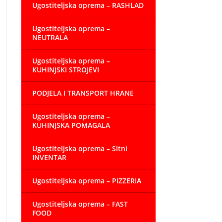
Ugostiteljska oprema – RASHLAD
Ugostiteljska oprema –
NEUTRALA
Ugostiteljska oprema –
KUHINJSKI STROJEVI
PODJELA I TRANSPORT HRANE
Ugostiteljska oprema –
KUHINJSKA POMAGALA
Ugostiteljska oprema – Sitni
INVENTAR
Ugostiteljska oprema – PIZZERIA
Ugostiteljska oprema – FAST
FOOD