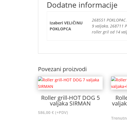
Dodatne informacije
268551 POKLOPAC za 
Izaberi VELIČINU
9 valjaka, 268711 
POKLOPCA
roller gril od 14 va
Povezani proizvodi
Roller grill-HOT DOG 5
Roll
valjaka SIRMAN
valja
586,00
€
(+PDV)
Trenutn