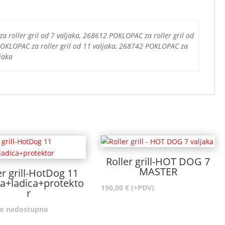
roller gril od 7 valjaka, 268612 POKLOPAC za roller gril od
POKLOPAC za roller gril od 11 valjaka, 268742 POKLOPAC za
ljaka
Roller grill-HOT DOG 7
MASTER
er grill-HotDog 11
ka+ladica+protekto
190,00
€
(+PDV)
r
o nedostupno