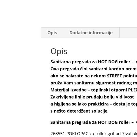
Opis
Dodatne informacije
Opis
Sanitarna pregrada za HOT DOG roller –
Ova pregrada čini sanitarni kordon pre
ako se nalazate na nekom STREET point
pruža Vam sanitarnu sigurnost radnog m
Materijal izvedbe – toplinski otporni PLE
Zakrivljene linije pruđaju bolju vidlivost
a higijena se lako prakticira – dosta je t
s nešto deterdžent solucije.
Sanitarna pregrada za HOT DOG roller –
268551 POKLOPAC za roller gril od 7 valja