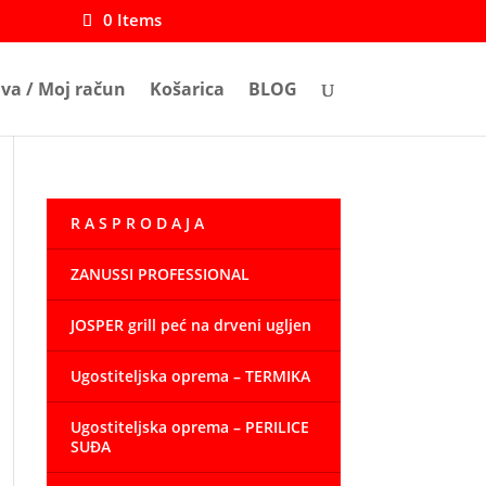
0 Items
ava / Moj račun
Košarica
BLOG
R A S P R O D A J A
ZANUSSI PROFESSIONAL
JOSPER grill peć na drveni ugljen
Ugostiteljska oprema – TERMIKA
Ugostiteljska oprema – PERILICE
SUĐA