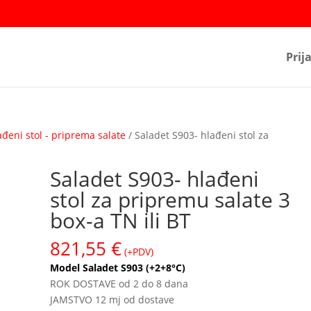
Prij
ađeni stol - priprema salate
/ Saladet S903- hlađeni stol za
Saladet S903- hlađeni
stol za pripremu salate 3
box-a TN ili BT
821,55
€
(+PDV)
Model Saladet S903 (+2+8°C)
ROK DOSTAVE od 2 do 8 dana
JAMSTVO 12 mj od dostave