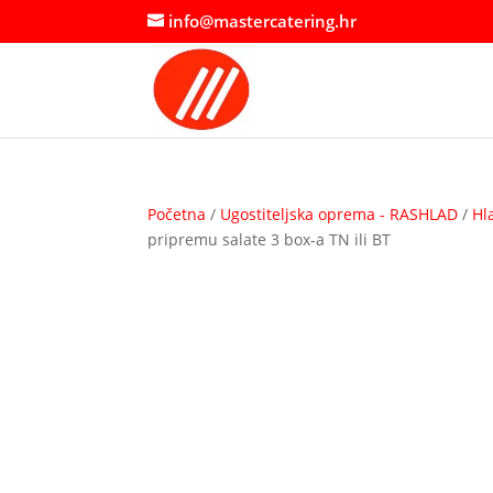
info@mastercatering.hr
Početna
/
Ugostiteljska oprema - RASHLAD
/
Hl
pripremu salate 3 box-a TN ili BT