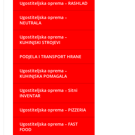
Ugostiteljska oprema – RASHLAD
Ugostiteljska oprema –
NEUTRALA
Ugostiteljska oprema –
KUHINJSKI STROJEVI
PODJELA I TRANSPORT HRANE
Ugostiteljska oprema –
KUHINJSKA POMAGALA
Ugostiteljska oprema – Sitni
INVENTAR
Ugostiteljska oprema – PIZZERIA
Ugostiteljska oprema – FAST
FOOD