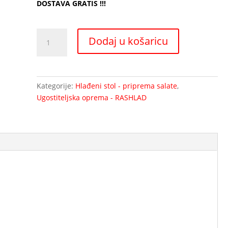
DOSTAVA GRATIS !!!
Saladet
Dodaj u košaricu
S903-
hlađeni
stol
za
Kategorije:
Hlađeni stol - priprema salate
,
pripremu
Ugostiteljska oprema - RASHLAD
salate
3
box-
a
TN
ili
BT
količina