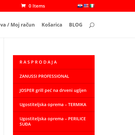
0 Items
ava / Moj račun
Košarica
BLOG
R A S P R O D A J A
ZANUSSI PROFESSIONAL
JOSPER grill peć na drveni ugljen
Ugostiteljska oprema – TERMIKA
Ugostiteljska oprema – PERILICE
SUĐA