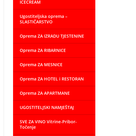
ICECREAM
Ugostiteljska oprema –
SLASTIČARSTVO
Oprema ZA IZRADU TJESTENINE
Oprema ZA RIBARNICE
Oprema ZA MESNICE
Oprema ZA HOTEL i RESTORAN
Oprema ZA APARTMANE
UGOSTITELJSKI NAMJEŠTAJ
SVE ZA VINO Vitrine-Pribor-
Točenje