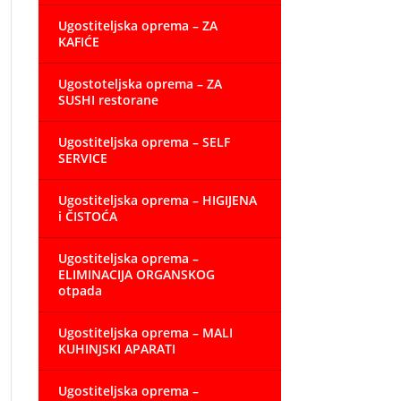
Ugostiteljska oprema – ZA
KAFIĆE
Ugostoteljska oprema – ZA
SUSHI restorane
Ugostiteljska oprema – SELF
SERVICE
Ugostiteljska oprema – HIGIJENA
i ČISTOĆA
Ugostiteljska oprema –
ELIMINACIJA ORGANSKOG
otpada
Ugostiteljska oprema – MALI
KUHINJSKI APARATI
Ugostiteljska oprema –