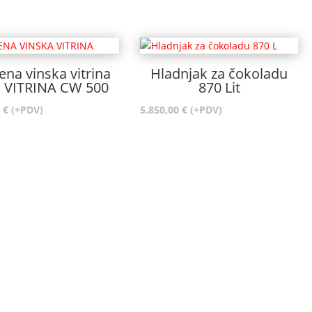
ena vinska vitrina
Hladnjak za čokoladu
 VITRINA CW 500
870 Lit
1
€
(+PDV)
5.850,00
€
(+PDV)