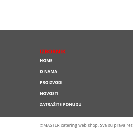
IZBORNIK
HOME
O NAMA
PROIZVODI
NOVOSTI
ZATRAŽITE PONUDU
©MASTER catering web shop. Sva su prava rez