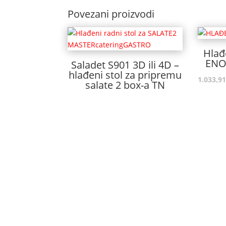
Povezani proizvodi
Hlađ
ENO
Saladet S901 3D ili 4D –
hlađeni stol za pripremu
1.033,9
salate 2 box-a TN