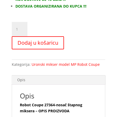
DOSTAVA ORGANIZIRANA DO KUPCA !!!
Robot
Coupe
27364-
Dodaj u košaricu
nosač
štapnog
miksera
količina
Kategorija:
Uronski mikser model MP Robot Coupe
Opis
Opis
Robot Coupe 27364-nosač štapnog
miksera – OPIS PROIZVODA