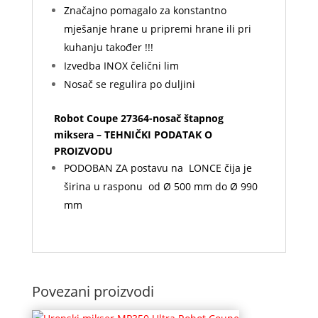
Značajno pomagalo za konstantno
mješanje hrane u pripremi hrane ili pri
kuhanju također !!!
Izvedba INOX čelični lim
Nosač se regulira po duljini
Robot Coupe 27364-nosač štapnog
miksera – TEHNIČKI PODATAK O
PROIZVODU
PODOBAN ZA postavu na LONCE čija je
širina u rasponu od Ø 500 mm do Ø 990
mm
Povezani proizvodi