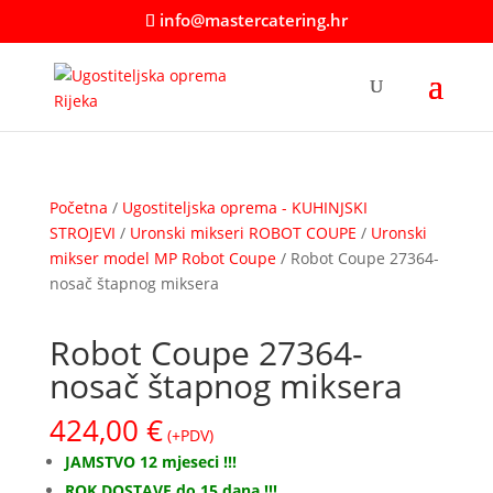
info@mastercatering.hr
Početna
/
Ugostiteljska oprema - KUHINJSKI
STROJEVI
/
Uronski mikseri ROBOT COUPE
/
Uronski
mikser model MP Robot Coupe
/ Robot Coupe 27364-
nosač štapnog miksera
Robot Coupe 27364-
nosač štapnog miksera
424,00
€
(+PDV)
JAMSTVO 12 mjeseci !!!
ROK DOSTAVE do 15 dana !!!