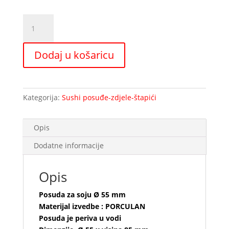
Posuda
za
soju
Dodaj u košaricu
Ø
55
mm
količina
Kategorija:
Sushi posuđe-zdjele-štapići
Opis
Dodatne informacije
Opis
Posuda za soju Ø 55 mm
Materijal izvedbe : PORCULAN
Posuda je periva u vodi