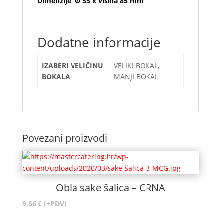
Dimenzije Ø 55 x visina 85 mm
Dodatne informacije
IZABERI VELIČINU
VELIKI BOKAL,
BOKALA
MANJI BOKAL
Povezani proizvodi
Obla sake šalica – CRNA
9,56
€
(+PDV)