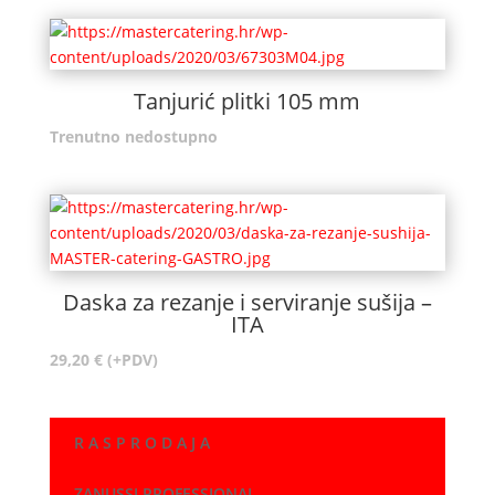
Tanjurić plitki 105 mm
Trenutno nedostupno
Daska za rezanje i serviranje sušija –
ITA
29,20
€
(+PDV)
R A S P R O D A J A
ZANUSSI PROFESSIONAL