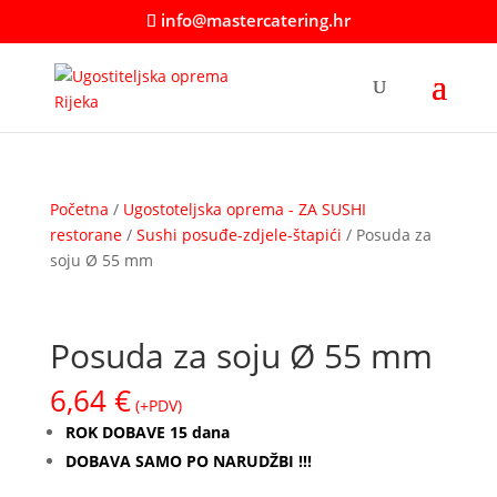
info@mastercatering.hr
Početna
/
Ugostoteljska oprema - ZA SUSHI
restorane
/
Sushi posuđe-zdjele-štapići
/ Posuda za
soju Ø 55 mm
Posuda za soju Ø 55 mm
6,64
€
(+PDV)
ROK DOBAVE 15 dana
DOBAVA SAMO PO NARUDŽBI !!!