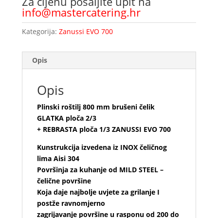
Za cijenu pošaljite upit na
info@mastercatering.hr
Kategorija:
Zanussi EVO 700
Opis
Opis
Plinski roštilj 800 mm brušeni čelik
GLATKA ploča 2/3
+ REBRASTA ploča 1/3 ZANUSSI EVO 700
Kunstrukcija izvedena iz INOX čeličnog
lima Aisi 304
Površinja za kuhanje od MILD STEEL –
čelične površine
Koja daje najbolje uvjete za grilanje I
postže ravnomjerno
zagrijavanje površine u rasponu od 200 do