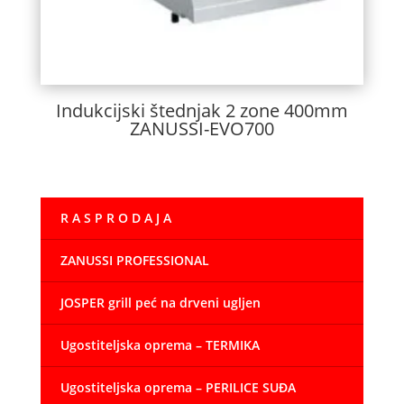
Indukcijski štednjak 2 zone 400mm
ZANUSSI-EVO700
R A S P R O D A J A
ZANUSSI PROFESSIONAL
JOSPER grill peć na drveni ugljen
Ugostiteljska oprema – TERMIKA
Ugostiteljska oprema – PERILICE SUĐA