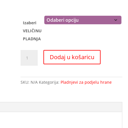
Izaberi
VELIČINU
PLADNJA
Pladanj-
Dodaj u košaricu
protuklizno
dno-
HENDI
četverokut
SKU:
N/A
Kategorija:
Pladnjevi za podjelu hrane
količina