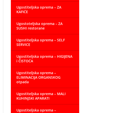
Ugostiteljska oprema – ZA
KAFIĆE
Ugostoteljska oprema – ZA
SUSHI restorane
Ugostiteljska oprema – SELF
SERVICE
Ugostiteljska oprema – HIGIJENA
i ČISTOĆA
Ugostiteljska oprema –
ELIMINACIJA ORGANSKOG
otpada
Ugostiteljska oprema – MALI
KUHINJSKI APARATI
Ugostiteljska oprema –