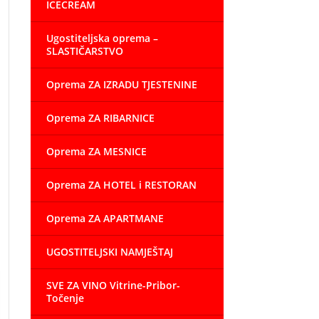
ICECREAM
Ugostiteljska oprema –
SLASTIČARSTVO
Oprema ZA IZRADU TJESTENINE
Oprema ZA RIBARNICE
Oprema ZA MESNICE
Oprema ZA HOTEL i RESTORAN
Oprema ZA APARTMANE
UGOSTITELJSKI NAMJEŠTAJ
SVE ZA VINO Vitrine-Pribor-
Točenje