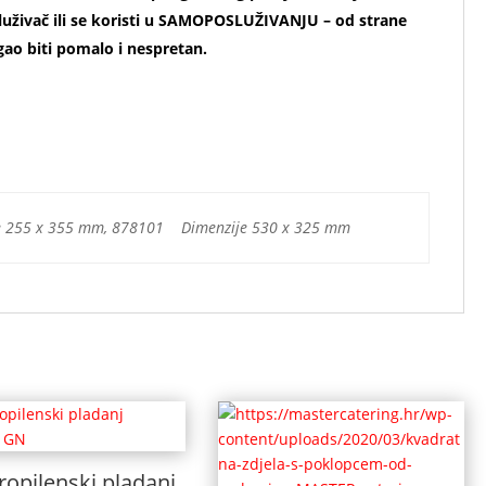
osluživač ili se koristi u SAMOPOSLUŽIVANJU – od strane
ogao biti pomalo i nespretan.
 255 x 355 mm, 878101 Dimenzije 530 x 325 mm
ropilenski pladanj