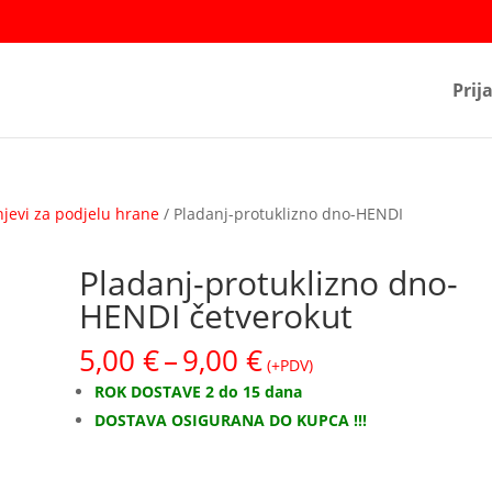
Prij
njevi za podjelu hrane
/ Pladanj-protuklizno dno-HENDI
Pladanj-protuklizno dno-
HENDI četverokut
Raspon
5,00
€
–
9,00
€
(+PDV)
cijena:
ROK DOSTAVE 2 do 15 dana
od
DOSTAVA OSIGURANA DO KUPCA !!!
5,00 €
do
9,00 €