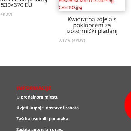
530×370 EU
(+PDV)
Kvadratna zdjela s
poklopcem za
izotermički pladanj
7,17
€
(+PDV)
INFORMACIJE
O prodajnom mjestu
Uvjeti kupnje, dostave i rabata
Zaštita osobnih podataka
Zaštita autorskih prava