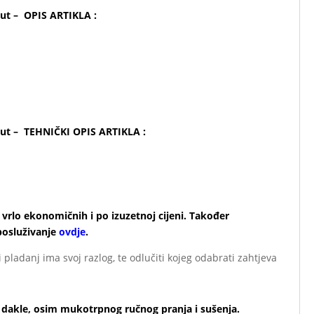
ut – OPIS ARTIKLA :
!
kut – TEHNIČKI OPIS ARTIKLA :
vrlo ekonomičnih i po izuzetnoj cijeni. Također
posluživanje
ovdje
.
ladanj ima svoj razlog, te odlučiti kojeg odabrati zahtjeva
jno dakle, osim mukotrpnog ručnog pranja i sušenja.