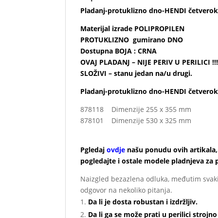
Pladanj-protuklizno dno-HENDI četverok
Materijal izrade POLIPROPILEN
PROTUKLIZNO gumirano DNO
Dostupna BOJA : CRNA
OVAJ PLADANJ – NIJE PERIV U PERILICI !!
SLOŽIVI – stanu jedan na/u drugi.
Pladanj-protuklizno dno-HENDI četvero
878118 Dimenzije 255 x 355 mm
878101 Dimenzije 530 x 325 mm
878149 Dimenzije ø 410 x rub (H)20 mm
Pgledaj
ovdje
našu ponudu ovih artikala, 
pogledajte i ostale modele pladnjeva za 
Naizgled bezazlena odluka, međutim svaki p
odgovor na nekoliko pitanja.
Da li je dosta robustan i izdržljiv.
Da li ga se može prati u perilici stro