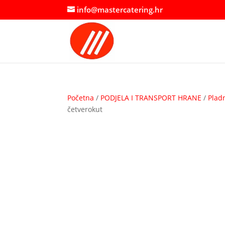
info@mastercatering.hr
Početna
/
PODJELA I TRANSPORT HRANE
/
Plad
četverokut