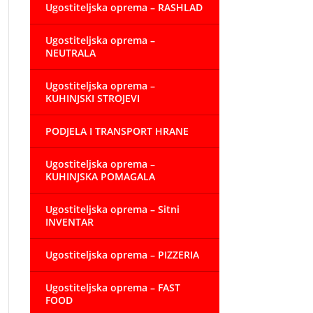
Ugostiteljska oprema – RASHLAD
Ugostiteljska oprema –
NEUTRALA
Ugostiteljska oprema –
KUHINJSKI STROJEVI
PODJELA I TRANSPORT HRANE
Ugostiteljska oprema –
KUHINJSKA POMAGALA
Ugostiteljska oprema – Sitni
INVENTAR
Ugostiteljska oprema – PIZZERIA
Ugostiteljska oprema – FAST
FOOD