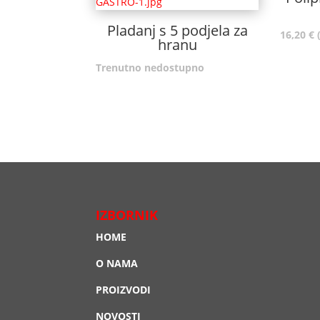
Pladanj s 5 podjela za
16,20
€
hranu
Trenutno nedostupno
IZBORNIK
HOME
O NAMA
PROIZVODI
NOVOSTI