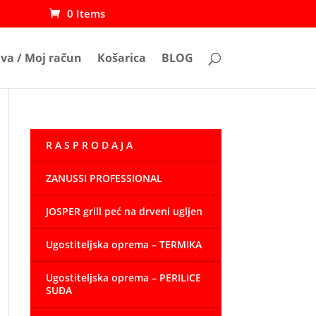
0 Items
ava / Moj račun
Košarica
BLOG
R A S P R O D A J A
ZANUSSI PROFESSIONAL
JOSPER grill peć na drveni ugljen
Ugostiteljska oprema – TERMIKA
Ugostiteljska oprema – PERILICE
SUĐA