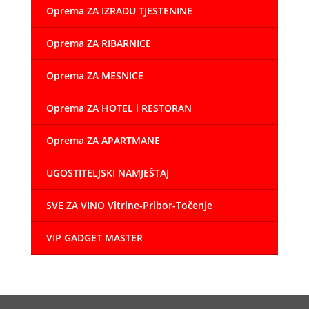
Oprema ZA IZRADU TJESTENINE
Oprema ZA RIBARNICE
Oprema ZA MESNICE
Oprema ZA HOTEL i RESTORAN
Oprema ZA APARTMANE
UGOSTITELJSKI NAMJEŠTAJ
SVE ZA VINO Vitrine-Pribor-Točenje
VIP GADGET MASTER