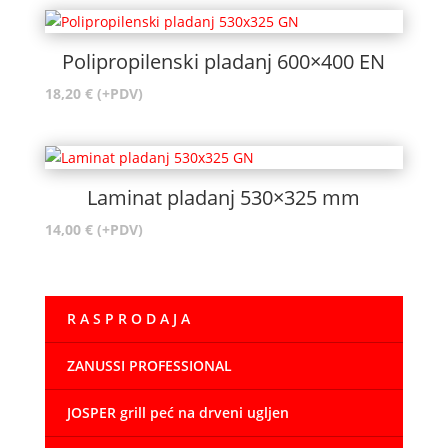
Polipropilenski pladanj 600×400 EN
18,20
€
(+PDV)
Laminat pladanj 530×325 mm
14,00
€
(+PDV)
R A S P R O D A J A
ZANUSSI PROFESSIONAL
JOSPER grill peć na drveni ugljen