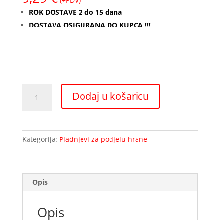
(+PDV)
ROK DOSTAVE 2 do 15 dana
DOSTAVA OSIGURANA DO KUPCA !!!
Okrugla
Dodaj u košaricu
zdjela
s
poklopcem
za
Kategorija:
Pladnjevi za podjelu hrane
izotermički
pladanj
količina
Opis
Opis