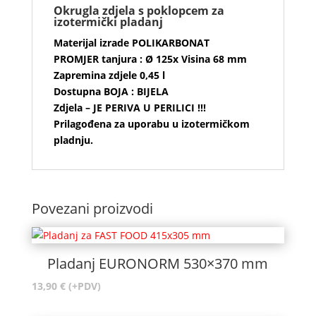
Okrugla zdjela s poklopcem za
izotermički pladanj
Materijal izrade POLIKARBONAT
PROMJER tanjura : Ø 125x Visina 68 mm
Zapremina zdjele 0,45 l
Dostupna BOJA : BIJELA
Zdjela – JE PERIVA U PERILICI !!!
Prilagođena za uporabu u izotermičkom
pladnju.
Povezani proizvodi
Pladanj EURONORM 530×370 mm
13,90
€
(+PDV)