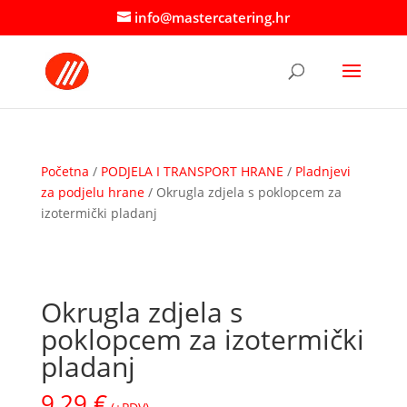
info@mastercatering.hr
Početna
/
PODJELA I TRANSPORT HRANE
/
Pladnjevi
za podjelu hrane
/ Okrugla zdjela s poklopcem za
izotermički pladanj
Okrugla zdjela s
poklopcem za izotermički
pladanj
9,29
€