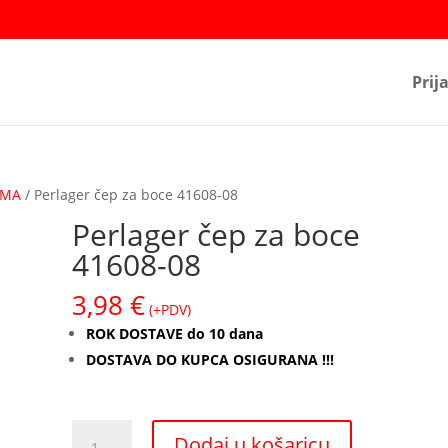
Prij
EMA
/ Perlager čep za boce 41608-08
Perlager čep za boce
41608-08
3,98
€
(+PDV)
ROK DOSTAVE do 10 dana
DOSTAVA DO KUPCA OSIGURANA !!!
Perlager
Dodaj u košaricu