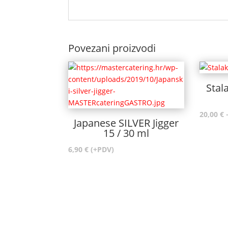
Povezani proizvodi
Stal
20,00
€
Japanese SILVER Jigger
15 / 30 ml
6,90
€
(+PDV)