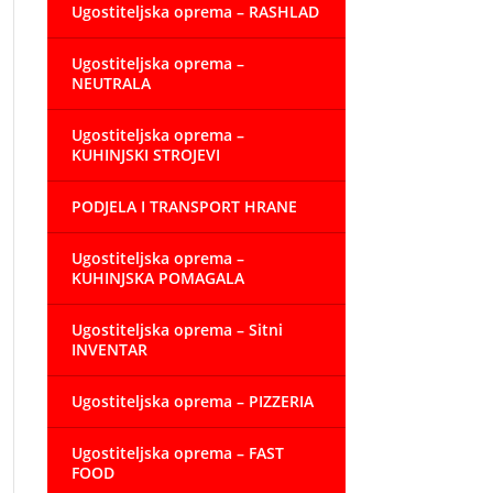
Ugostiteljska oprema – RASHLAD
Ugostiteljska oprema –
NEUTRALA
Ugostiteljska oprema –
KUHINJSKI STROJEVI
PODJELA I TRANSPORT HRANE
Ugostiteljska oprema –
KUHINJSKA POMAGALA
Ugostiteljska oprema – Sitni
INVENTAR
Ugostiteljska oprema – PIZZERIA
Ugostiteljska oprema – FAST
FOOD