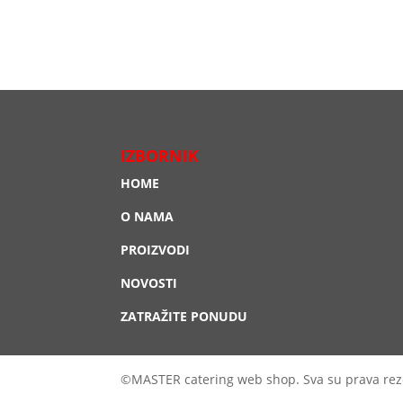
IZBORNIK
HOME
O NAMA
PROIZVODI
NOVOSTI
ZATRAŽITE PONUDU
©MASTER catering web shop. Sva su prava rez