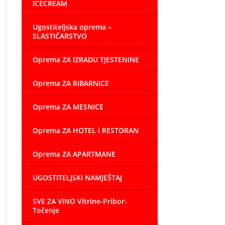
ICECREAM
Ugostiteljska oprema –
SLASTIČARSTVO
Oprema ZA IZRADU TJESTENINE
Oprema ZA RIBARNICE
Oprema ZA MESNICE
Oprema ZA HOTEL i RESTORAN
Oprema ZA APARTMANE
UGOSTITELJSKI NAMJEŠTAJ
SVE ZA VINO Vitrine-Pribor-
Točenje