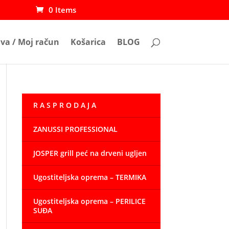
0 Items
ava / Moj račun
Košarica
BLOG
R A S P R O D A J A
ZANUSSI PROFESSIONAL
JOSPER grill peć na drveni ugljen
Ugostiteljska oprema – TERMIKA
Ugostiteljska oprema – PERILICE
SUĐA