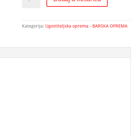
čep
za
boce
41608-
Kategorija:
Ugostiteljska oprema - BARSKA OPREMA
08
količina
!