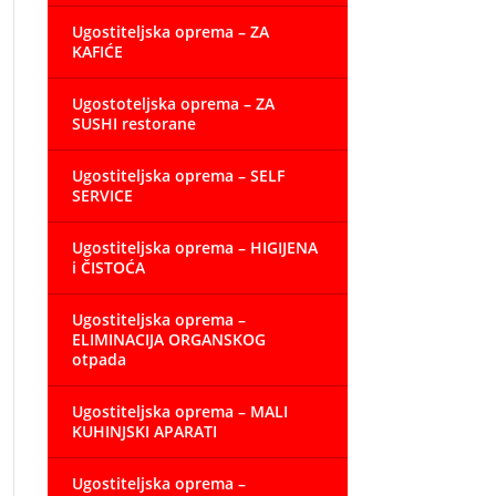
Ugostiteljska oprema – ZA
KAFIĆE
Ugostoteljska oprema – ZA
SUSHI restorane
Ugostiteljska oprema – SELF
SERVICE
Ugostiteljska oprema – HIGIJENA
i ČISTOĆA
Ugostiteljska oprema –
ELIMINACIJA ORGANSKOG
otpada
Ugostiteljska oprema – MALI
KUHINJSKI APARATI
Ugostiteljska oprema –