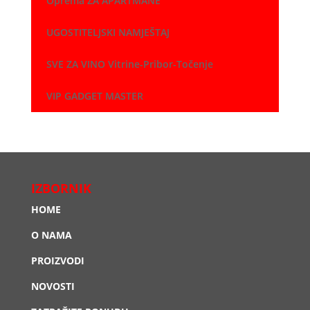
Oprema ZA APARTMANE
UGOSTITELJSKI NAMJEŠTAJ
SVE ZA VINO Vitrine-Pribor-Točenje
VIP GADGET MASTER
IZBORNIK
HOME
O NAMA
PROIZVODI
NOVOSTI