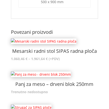
500 x 900 mm
Povezani proizvodi
Mesarski radni stol SIPAS radna ploča
Raspon
1.060,46
€
–
1.961,64
€
(+PDV)
cijena:
od
1.060,46 €
do
Panj za meso – drveni blok 250mm
1.961,64 €
Trenutno nedostupno