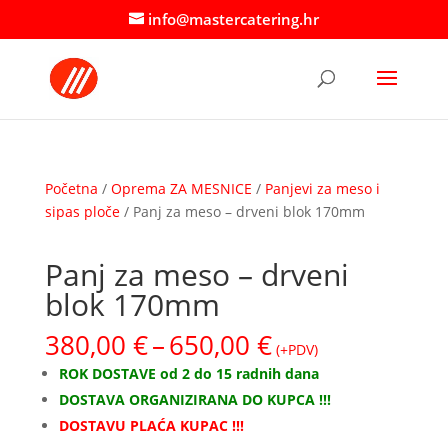
info@mastercatering.hr
Početna
/
Oprema ZA MESNICE
/
Panjevi za meso i
sipas ploče
/ Panj za meso – drveni blok 170mm
Panj za meso – drveni
blok 170mm
Raspon
380,00
€
–
650,00
€
(+PDV)
cijena:
ROK DOSTAVE od 2 do 15 radnih dana
od
DOSTAVA ORGANIZIRANA DO KUPCA !!!
380,00 €
DOSTAVU PLAĆA KUPAC !!!
do