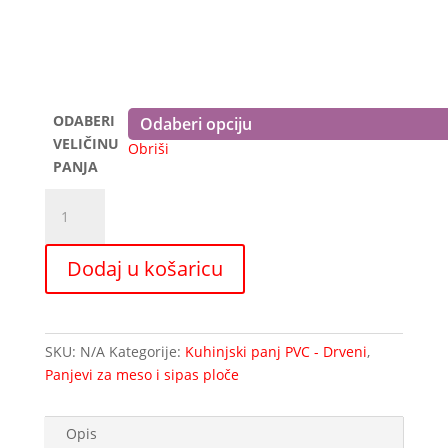
650,00 €
ODABERI
VELIČINU
Obriši
PANJA
Panj
za
meso
Dodaj u košaricu
-
drveni
blok
170mm
SKU:
N/A
Kategorije:
Kuhinjski panj PVC - Drveni
,
količina
Panjevi za meso i sipas ploče
Opis