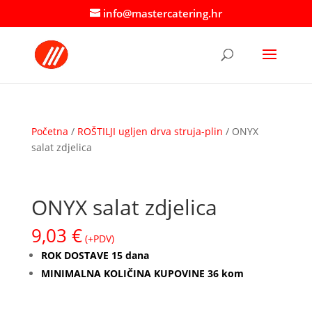
info@mastercatering.hr
Početna
/
ROŠTILJI ugljen drva struja-plin
/ ONYX
salat zdjelica
ONYX salat zdjelica
9,03
€
(+PDV)
ROK DOSTAVE 15 dana
MINIMALNA KOLIČINA KUPOVINE 36 kom