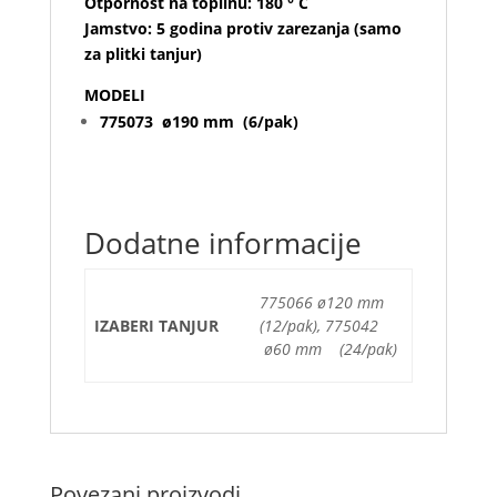
Otpornost na toplinu: 180 ° C
Jamstvo: 5 godina protiv zarezanja (samo
za plitki tanjur)
MODELI
775073 ø190 mm (6/pak)
Dodatne informacije
775066 ø120 mm
IZABERI TANJUR
(12/pak), 775042
ø60 mm (24/pak)
Povezani proizvodi