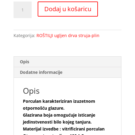
ONYX
Dodaj u košaricu
salat
zdjelica
količina
Kategorija:
ROŠTILJI ugljen drva struja-plin
Opis
Dodatne informacije
Opis
Porculan karakteriziran izuzetnom
otpornošću glazure.
Glazirana boja omogućuje isticanje
jedinstvenosti bilo kojeg tanjura.
Materijal izvedbe : vitrificirani porculan