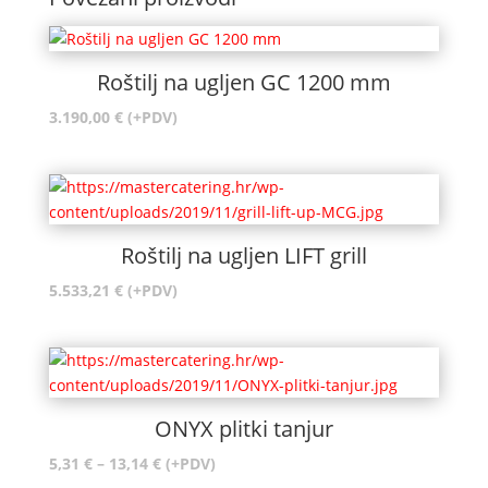
Roštilj na ugljen GC 1200 mm
3.190,00
€
(+PDV)
Roštilj na ugljen LIFT grill
5.533,21
€
(+PDV)
ONYX plitki tanjur
Raspon
5,31
€
–
13,14
€
(+PDV)
cijena: