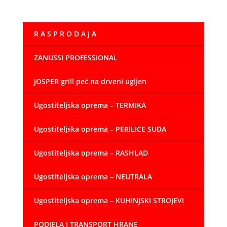
od
5,31 €
R A S P R O D A J A
do
13,14 €
ZANUSSI PROFESSIONAL
JOSPER grill peć na drveni ugljen
Ugostiteljska oprema – TERMIKA
Ugostiteljska oprema – PERILICE SUĐA
Ugostiteljska oprema – RASHLAD
Ugostiteljska oprema – NEUTRALA
Ugostiteljska oprema – KUHINJSKI STROJEVI
PODJELA I TRANSPORT HRANE