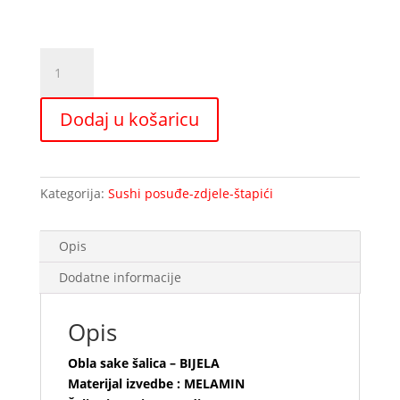
Obla
sake
šalica
Dodaj u košaricu
-
BIJELA
količina
Kategorija:
Sushi posuđe-zdjele-štapići
Opis
Dodatne informacije
Opis
Obla sake šalica – BIJELA
Materijal izvedbe : MELAMIN