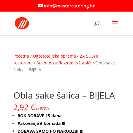
info@mastercatering.hr
Početna
/
Ugostoteljska oprema - ZA SUSHI
restorane
/
Sushi posuđe-zdjele-štapići
/ Obla sake
šalica – BIJELA
Obla sake šalica – BIJELA
2,92
€
(+PDV)
ROK DOBAVE 15 dana
Pakovanje 6 komada !!!
DOBAVA SAMO PO NARUDŽBI !!!