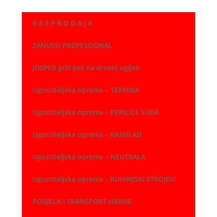
od
5,84 €
R A S P R O D A J A
do
12,21 €
ZANUSSI PROFESSIONAL
JOSPER grill peć na drveni ugljen
Ugostiteljska oprema – TERMIKA
Ugostiteljska oprema – PERILICE SUĐA
Ugostiteljska oprema – RASHLAD
Ugostiteljska oprema – NEUTRALA
Ugostiteljska oprema – KUHINJSKI STROJEVI
PODJELA I TRANSPORT HRANE