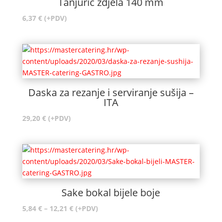
Tanjurić zdjela 140 mm
6,37
€
(+PDV)
Daska za rezanje i serviranje sušija –
ITA
29,20
€
(+PDV)
Sake bokal bijele boje
Raspon
5,84
€
–
12,21
€
(+PDV)
cijena: