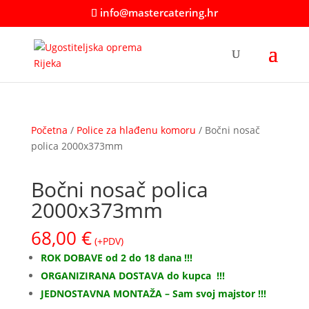
info@mastercatering.hr
Početna
/
Police za hlađenu komoru
/ Bočni nosač
polica 2000x373mm
Bočni nosač polica
2000x373mm
68,00
€
(+PDV)
ROK DOBAVE od 2 do 18 dana !!!
ORGANIZIRANA DOSTAVA do kupca !!!
JEDNOSTAVNA MONTAŽA – Sam svoj majstor !!!