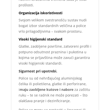
prošlosti.
Organizacija iskoristivosti
Svojom velikom svestranošću sustav nudi
bogat izbor standardnih veličina a police
vrlo prilagodljivima – svakom prostoru.
Visoki higijenski standard
Glatke, zaobljene površine, zatvoreni profili i
potpuno odsutnost praznina i pukotina u
kojima se prljavština može zavući garantira
visoki higijenski standardi.
Sigurnost pri upotrebi.
Police su od nehrđajućeg aluminijskog
čelika ili polietilena, glatke ili perforirane,
i
maju zaobljene kutove i nabore
za zaštitu
ruku – te se radnik ne može porezati – što
olakšava pranje i dezinficiranje.
Police se mogu se postaviti u linearnoj ili