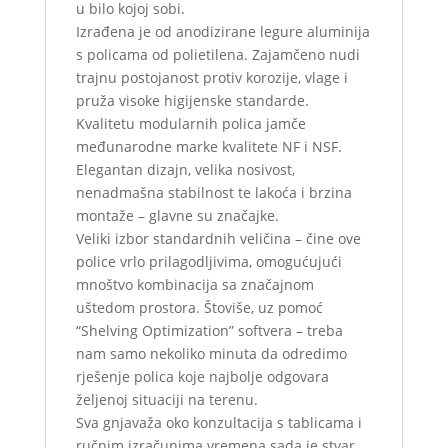
u bilo kojoj sobi.
Izrađena je od anodizirane legure aluminija
s policama od polietilena. Zajamčeno nudi
trajnu postojanost protiv korozije, vlage i
pruža visoke higijenske standarde.
Kvalitetu modularnih polica jamče
međunarodne marke kvalitete NF i NSF.
Elegantan dizajn, velika nosivost,
nenadmašna stabilnost te lakoća i brzina
montaže – glavne su značajke.
Veliki izbor standardnih veličina – čine ove
police vrlo prilagodljivima, omogućujući
mnoštvo kombinacija sa značajnom
uštedom prostora. Štoviše, uz pomoć
“Shelving Optimization” softvera – treba
nam samo nekoliko minuta da odredimo
rješenje polica koje najbolje odgovara
željenoj situaciji na terenu.
Sva gnjavaža oko konzultacija s tablicama i
ručnim izračunima vremena sada je stvar