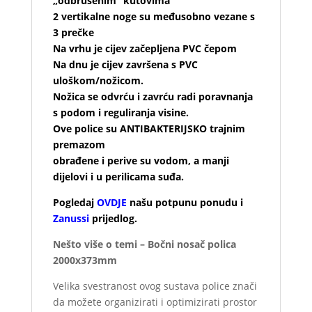
„odbrušenim“ kutovima
2 vertikalne noge su međusobno vezane s
3 prečke
Na vrhu je cijev začepljena PVC čepom
Na dnu je cijev završena s PVC
uloškom/nožicom.
Nožica se odvrću i zavrću radi poravnanja
s podom i reguliranja visine.
Ove police su ANTIBAKTERIJSKO trajnim
premazom
obrađene i perive su vodom, a manji
dijelovi i u perilicama suđa.
Pogledaj
OVDJE
našu potpunu ponudu i
Zanussi
prijedlog.
Nešto više o temi – Bočni nosač polica
2000x373mm
Velika svestranost ovog sustava police znači
da možete organizirati i optimizirati prostor