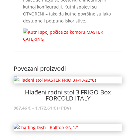
kutnoj konfiguraciji. Kutni spojevi su
OTVORENI – tako da kutne površine su lako
dostupne i potpuno iskoristive.
Povezani proizvodi
Hlađeni radni stol 3 FRIGO Box
FORCOLD ITALY
Raspon
987,46
€
–
1.172,61
€
(+PDV)
cijena:
od
987,46 €
do