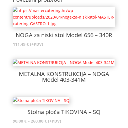
NOGA za niski stol Model 656 – 340R
111,49
€
(+PDV)
METALNA KONSTRUKCIJA – NOGA
Model 403-341M
Stolna ploča TIKOVINA – SQ
Raspon
90,00
€
–
260,00
€
(+PDV)
cijena: