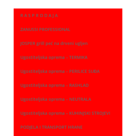
od
90,00 €
R A S P R O D A J A
do
260,00 €
ZANUSSI PROFESSIONAL
JOSPER grill peć na drveni ugljen
Ugostiteljska oprema – TERMIKA
Ugostiteljska oprema – PERILICE SUĐA
Ugostiteljska oprema – RASHLAD
Ugostiteljska oprema – NEUTRALA
Ugostiteljska oprema – KUHINJSKI STROJEVI
PODJELA I TRANSPORT HRANE