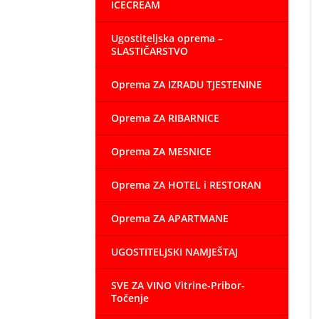
ICECREAM
Ugostiteljska oprema –
SLASTIČARSTVO
Oprema ZA IZRADU TJESTENINE
Oprema ZA RIBARNICE
Oprema ZA MESNICE
Oprema ZA HOTEL i RESTORAN
Oprema ZA APARTMANE
UGOSTITELJSKI NAMJEŠTAJ
SVE ZA VINO Vitrine-Pribor-
Točenje