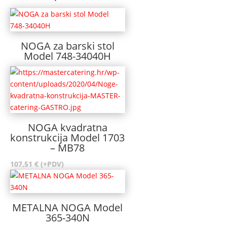
NOGA za barski stol
Model 748-34040H
NOGA kvadratna
konstrukcija Model 1703
– MB78
107,51
€
(+PDV)
METALNA NOGA Model
365-340N