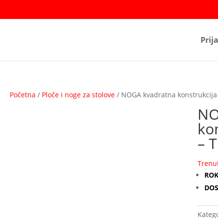
Prij
Početna
/
Ploče i noge za stolove
/ NOGA kvadratna konstrukcija
NO
ko
– 
Trenu
ROK
DOS
Katego