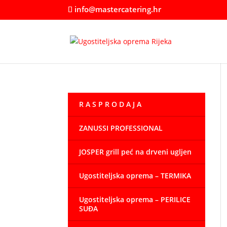
info@mastercatering.hr
R A S P R O D A J A
ZANUSSI PROFESSIONAL
JOSPER grill peć na drveni ugljen
Ugostiteljska oprema – TERMIKA
Ugostiteljska oprema – PERILICE
SUĐA