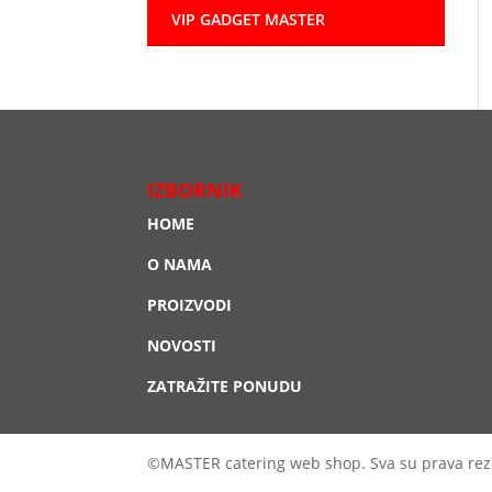
VIP GADGET MASTER
IZBORNIK
HOME
O NAMA
PROIZVODI
NOVOSTI
ZATRAŽITE PONUDU
©MASTER catering web shop. Sva su prava rez