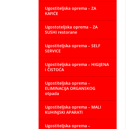
Ugostiteljska oprema – ZA
KAFIĆE
Ugostoteljska oprema – ZA
SUSHI restorane
Ugostiteljska oprema – SELF
SERVICE
Ugostiteljska oprema – HIGIJENA
i ČISTOĆA
Ugostiteljska oprema –
ELIMINACIJA ORGANSKOG
otpada
Ugostiteljska oprema – MALI
KUHINJSKI APARATI
Ugostiteljska oprema –