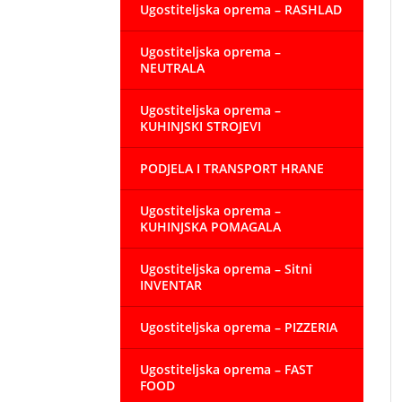
Ugostiteljska oprema – RASHLAD
Ugostiteljska oprema –
NEUTRALA
Ugostiteljska oprema –
KUHINJSKI STROJEVI
PODJELA I TRANSPORT HRANE
Ugostiteljska oprema –
KUHINJSKA POMAGALA
Ugostiteljska oprema – Sitni
INVENTAR
Ugostiteljska oprema – PIZZERIA
Ugostiteljska oprema – FAST
FOOD