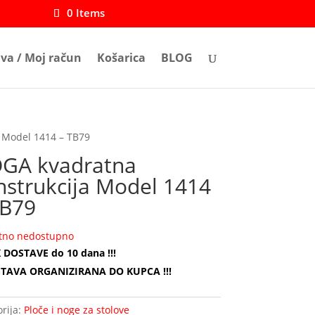
0 Items
ava / Moj račun
Košarica
BLOG
 Model 1414 – TB79
GA kvadratna
nstrukcija Model 1414
TB79
tno nedostupno
 DOSTAVE do 10 dana !!!
TAVA ORGANIZIRANA DO KUPCA !!!
rija:
Ploče i noge za stolove