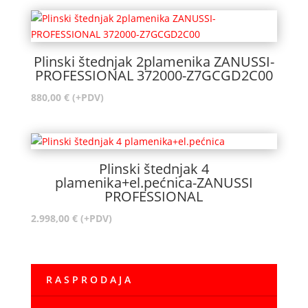
Plinski štednjak 2plamenika ZANUSSI-
PROFESSIONAL 372000-Z7GCGD2C00
880,00
€
(+PDV)
Plinski štednjak 4
plamenika+el.pećnica-ZANUSSI
PROFESSIONAL
2.998,00
€
(+PDV)
R A S P R O D A J A