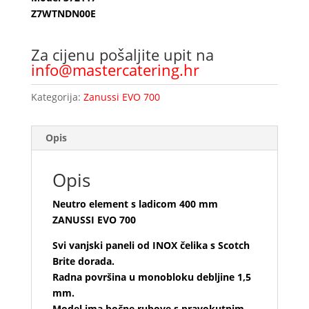
Z7WTNDN00E
Za cijenu pošaljite upit na
info@mastercatering.hr
Kategorija:
Zanussi EVO 700
Opis
Opis
Neutro element s ladicom 400 mm
ZANUSSI EVO 700
Svi vanjski paneli od INOX čelika s Scotch
Brite dorada.
Radna površina u monobloku debljine 1,5
mm.
Model ima bočne rubove s pravokutnim