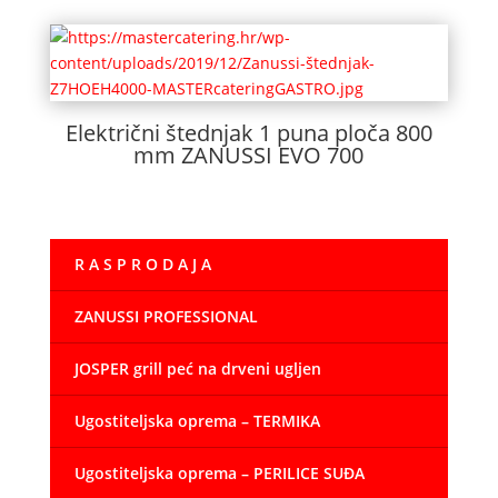
Električni štednjak 1 puna ploča 800
mm ZANUSSI EVO 700
R A S P R O D A J A
ZANUSSI PROFESSIONAL
JOSPER grill peć na drveni ugljen
Ugostiteljska oprema – TERMIKA
Ugostiteljska oprema – PERILICE SUĐA