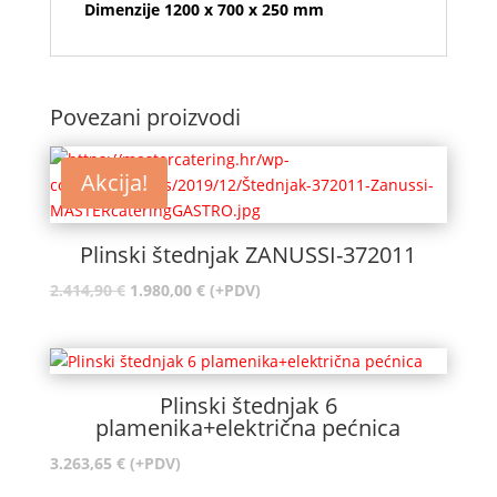
Dimenzije 1200 x 700 x 250 mm
Povezani proizvodi
Akcija!
Plinski štednjak ZANUSSI-372011
Izvorna
Trenutna
2.414,90
€
1.980,00
€
(+PDV)
cijena
cijena
bila
je:
je:
1.980,00 €.
2.414,90 €.
Plinski štednjak 6
plamenika+električna pećnica
3.263,65
€
(+PDV)