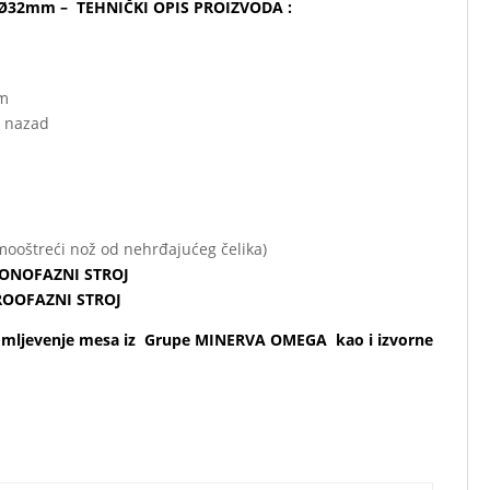
a Ø32mm – TEHNIČKI OPIS PROIZVODA :
om
i nazad
amooštreći nož od nehrđajućeg čelika)
 MONOFAZNI STROJ
TROOFAZNI STROJ
 mljevenje mesa iz Grupe MINERVA OMEGA kao i izvorne