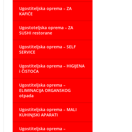
Ugostiteljska oprema – ZA
KAFIĆE
Ugostoteljska oprema – ZA
SUSHI restorane
Ugostiteljska oprema – SELF
SERVICE
Ugostiteljska oprema – HIGIJENA
i ČISTOĆA
Ugostiteljska oprema –
ELIMINACIJA ORGANSKOG
otpada
Ugostiteljska oprema – MALI
KUHINJSKI APARATI
Ugostiteljska oprema –