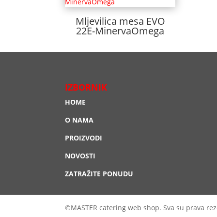
Mljevilica mesa EVO
22E-MinervaOmega
IZBORNIK
HOME
O NAMA
PROIZVODI
NOVOSTI
ZATRAŽITE PONUDU
©MASTER catering web shop. Sva su prava rez