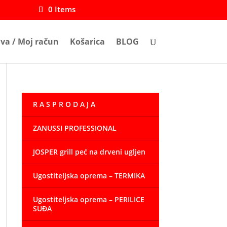
0 Items
ava / Moj račun
Košarica
BLOG
R A S P R O D A J A
ZANUSSI PROFESSIONAL
JOSPER grill peć na drveni ugljen
Ugostiteljska oprema – TERMIKA
Ugostiteljska oprema – PERILICE
SUĐA