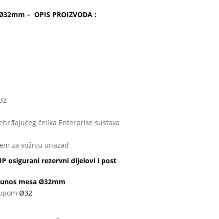
a Ø32mm – OPIS PROIZVODA :
 32
ehrđajućeg čelika Enterprise sustava
čem za vožnju unazad
sigurani rezervni dijelovi i post
za unos mesa Ø32mm
srupom
Ø32