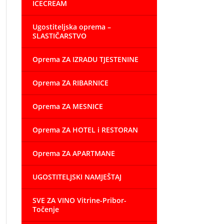
ICECREAM
Ugostiteljska oprema –
SLASTIČARSTVO
Oprema ZA IZRADU TJESTENINE
Oprema ZA RIBARNICE
Oprema ZA MESNICE
Oprema ZA HOTEL i RESTORAN
Oprema ZA APARTMANE
UGOSTITELJSKI NAMJEŠTAJ
SVE ZA VINO Vitrine-Pribor-
Točenje