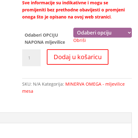
Sve informacije su indikativne i mogu se
promijeniti bez prethodne obavijesti o promjeni
onoga što je opisano na ovoj web stranici
.
Odaberi OPCIJU
Obriši
NAPONA mljevilice
Mljevilica
Dodaj u košaricu
mesa
EVO
32E-
MinervaOmega
SKU:
N/A
Kategorija:
MINERVA OMEGA - mljevilice
Ø32mm
mesa
količina