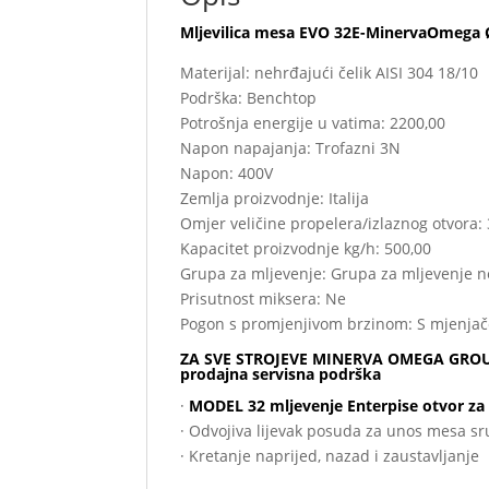
Mljevilica mesa EVO 32E-MinervaOmeg
Materijal: nehrđajući čelik AISI 304 18/10
Podrška: Benchtop
Potrošnja energije u vatima: 2200,00
Napon napajanja: Trofazni 3N
Napon: 400V
Zemlja proizvodnje: Italija
Omjer veličine propelera/izlaznog otvora:
Kapacitet proizvodnje kg/h: 500,00
Grupa za mljevenje: Grupa za mljevenje n
Prisutnost miksera: Ne
Pogon s promjenjivom brzinom: S mjenja
ZA SVE STROJEVE MINERVA OMEGA GROUP o
prodajna servisna podrška
·
MODEL 32 mljevenje Enterpise otvor 
· Odvojiva lijevak posuda za unos mesa 
· Kretanje naprijed, nazad i zaustavljanje