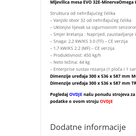
Mljevilica mesa EVO 32E-MinervaOmeg
Struktura od nehrđajućeg čelika
– Vanjski otvor 32 od nehrđajućeg čelika
– Uklonjivi lijevak sa sigurnosnim senzor
– Smjer kretanja : Naprijed, zaustavljanje 
– Snaga: 2,2 kW/KS 3.0 (TF) – CE verzija
– 1,7 kW/KS 2.2 (MF) – CE verzija
– Produktivnost: 450 kg/h
– Neto težina: 44 kg
– Enterprise sustav rezanja (1 ploča i 1 s
Dimenzije uređaja 300 x 536 x 587 mm
Dimenzije uređaja 300 x 536 x 587 mm 
Pogledaj
OVDJE
našu ponudu strojeva za
podatke o ovom stroju
OVDJ
E
Dodatne informacije