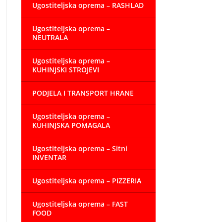
Ugostiteljska oprema – RASHLAD
Ugostiteljska oprema –
NEUTRALA
Ugostiteljska oprema –
KUHINJSKI STROJEVI
PODJELA I TRANSPORT HRANE
Ugostiteljska oprema –
KUHINJSKA POMAGALA
Ugostiteljska oprema – Sitni
INVENTAR
Ugostiteljska oprema – PIZZERIA
Ugostiteljska oprema – FAST
FOOD