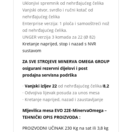
Uklonjivi spremnik od nehrđajućeg čelika
Vanjski otvor, svrdlo i ručni kotač od
nehrđajućeg čelika
Enterprise verzija: 1 ploča i samooštreći nož
od nehrđajućeg čelika.
UNGER verzija 3 komada za 22 (Ø 82)
Kretanje naprijed, stop i nazad s NVR
sustavom
ZA SVE STROJEVE MINERVA OMEGA GROUP
osigurani rezervni dijelovi i post
prodajna servisna podrška
·
Vanjski izljev 22
od nehrđajućeg čelika/
8,2
· Odvojiva lijevak posuda za unos mesa
· Kretanje naprijed, nazad i zaustavljanje
Mljevilica mesa EVO 22E-MinervaOmega –
TEHNIČKI OPIS PROIZVODA :
PROIZVODNI UČINAK 230 Kg na sat ili 3,8 kg