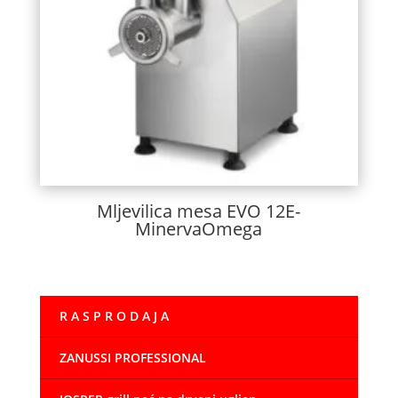
Mljevilica mesa EVO 12E-
MinervaOmega
R A S P R O D A J A
ZANUSSI PROFESSIONAL