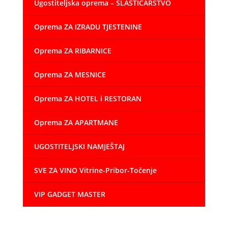
Ugostiteljska oprema – SLASTIČARSTVO
Oprema ZA IZRADU TJESTENINE
Oprema ZA RIBARNICE
Oprema ZA MESNICE
Oprema ZA HOTEL i RESTORAN
Oprema ZA APARTMANE
UGOSTITELJSKI NAMJEŠTAJ
SVE ZA VINO Vitrine-Pribor-Točenje
VIP GADGET MASTER