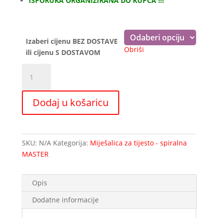
ISPORUKA ORGANIZIRANA DO KUPCA !!!
do
845,00 €
Izaberi cijenu BEZ DOSTAVE
Obriši
ili cijenu S DOSTAVOM
Miješalica
za
tijesto
Dodaj u košaricu
20Lit
1
brzina
količina
SKU:
N/A
Kategorija:
Miješalica za tijesto - spiralna
MASTER
Opis
Dodatne informacije