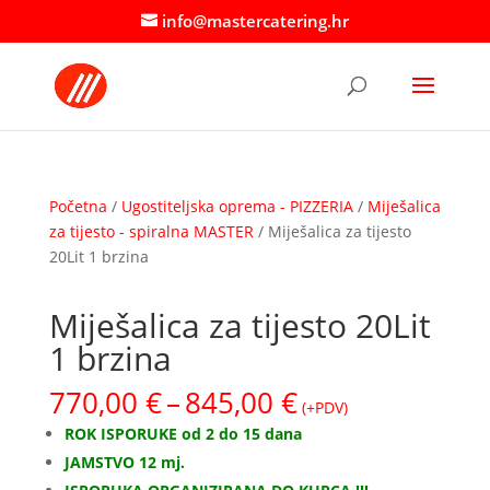
info@mastercatering.hr
Početna
/
Ugostiteljska oprema - PIZZERIA
/
Miješalica
za tijesto - spiralna MASTER
/ Miješalica za tijesto
20Lit 1 brzina
Miješalica za tijesto 20Lit
1 brzina
Raspon
770,00
€
–
845,00
€
(+PDV)
cijena:
ROK ISPORUKE od 2 do 15 dana
od
JAMSTVO 12 mj.
770,00 €