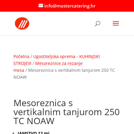
info@mastercatering.hr
Početna
/
Ugostiteljska oprema - KUHINJSKI
STROJEVI
/
Mesoreznice za rezanje
mesa
/ Mesoreznica s vertikalnim tanjurom 250 TC
NOAW
Mesoreznica s
vertikalnim tanjurom 250
TC NOAW
JAMSTVO 12 mj.