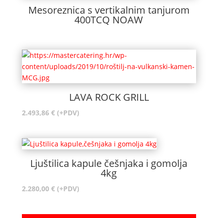
Mesoreznica s vertikalnim tanjurom
400TCQ NOAW
LAVA ROCK GRILL
2.493,86
€
(+PDV)
Ljuštilica kapule češnjaka i gomolja
4kg
2.280,00
€
(+PDV)