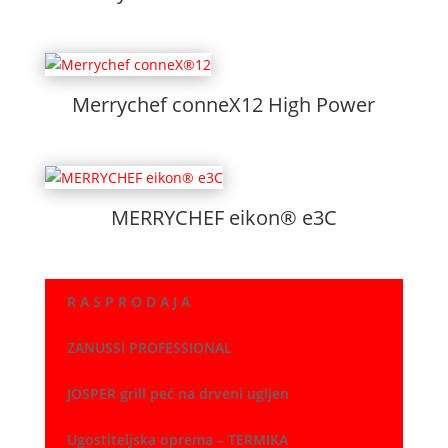
Merrychef conneX12 High Power
MERRYCHEF eikon® e3C
R A S P R O D A J A
ZANUSSI PROFESSIONAL
JOSPER grill peć na drveni ugljen
Ugostiteljska oprema – TERMIKA