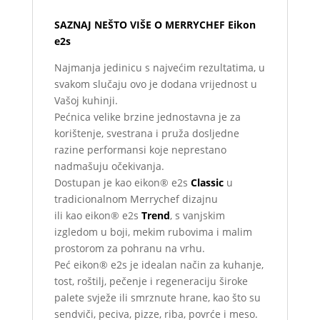
SAZNAJ NEŠTO VIŠE O
MERRYCHEF Eikon
e2s
Najmanja jedinicu s najvećim rezultatima, u
svakom slučaju ovo je dodana vrijednost u
Vašoj kuhinji.
Pećnica velike brzine jednostavna je za
korištenje, svestrana i pruža dosljedne
razine performansi koje neprestano
nadmašuju očekivanja.
Dostupan je kao eikon® e2s
Classic
u
tradicionalnom Merrychef dizajnu
ili kao eikon® e2s
Trend
, s vanjskim
izgledom u boji, mekim rubovima i malim
prostorom za pohranu na vrhu.
Peć eikon® e2s je idealan način za kuhanje,
tost, roštilj, pečenje i regeneraciju široke
palete svježe ili smrznute hrane, kao što su
sendviči, peciva, pizze, riba, povrće i meso.