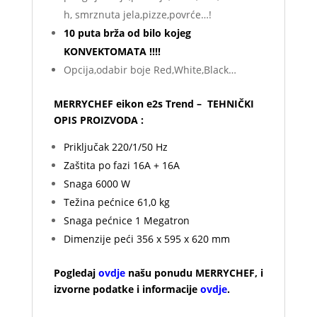
h, smrznuta jela,pizze,povrće…!
10 puta brža od bilo kojeg
KONVEKTOMATA !!!!
Opcija,odabir boje Red,White,Black…
MERRYCHEF eikon e2s Trend – TEHNIČKI
OPIS PROIZVODA :
Priključak 220/1/50 Hz
Zaštita po fazi 16A + 16A
Snaga 6000 W
Težina pećnice 61,0 kg
Snaga pećnice 1 Megatron
Dimenzije peći 356 x 595 x 620 mm
Pogledaj
ovdje
našu ponudu MERRYCHEF, i
izvorne podatke i informacije
ovdje
.