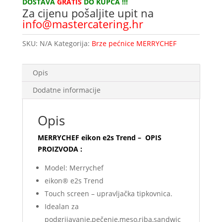
DOSTAVA
GRATIS
DO KUPCA !!!
Za cijenu pošaljite upit na
info@mastercatering.hr
SKU:
N/A
Kategorija:
Brze pećnice MERRYCHEF
Opis
Dodatne informacije
Opis
MERRYCHEF eikon e2s Trend – OPIS
PROIZVODA :
Model: Merrychef
eikon® e2s Trend
Touch screen – upravljačka tipkovnica.
Idealan za
podgrijavanje,pečenje,meso,riba,sandwic