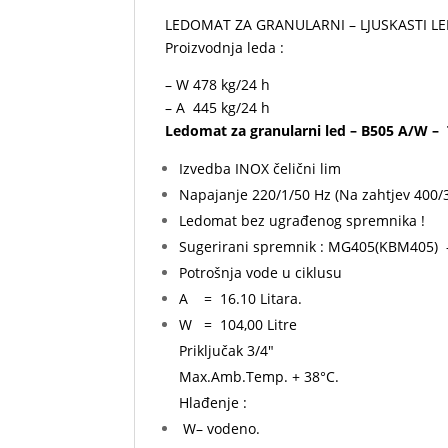
LEDOMAT ZA GRANULARNI – LJUSKASTI L
Proizvodnja leda :
– W 478 kg/24 h
– A 445 kg/24 h
Ledomat za granularni led – B505 A/W –
Izvedba INOX čelični lim
Napajanje 220/1/50 Hz (Na zahtjev 400/
Ledomat bez ugrađenog spremnika !
Sugerirani spremnik : MG405(KBM405)
Potrošnja vode u ciklusu
A = 16.10 Litara.
W = 104,00 Litre
Priključak 3/4″
Max.Amb.Temp. + 38°C.
Hlađenje :
W– vodeno.