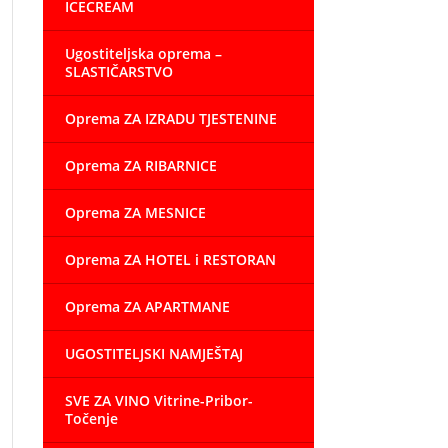
ICECREAM
Ugostiteljska oprema –
SLASTIČARSTVO
Oprema ZA IZRADU TJESTENINE
Oprema ZA RIBARNICE
Oprema ZA MESNICE
Oprema ZA HOTEL i RESTORAN
Oprema ZA APARTMANE
UGOSTITELJSKI NAMJEŠTAJ
SVE ZA VINO Vitrine-Pribor-
Točenje