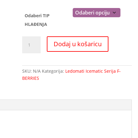
Odaberi TIP
HLAĐENJA
Ledomat
Dodaj u košaricu
za
granularni
led
-
SKU:
N/A
Kategorija:
Ledomati Icematic Serija F-
B505
BERRIES
A/W
količina