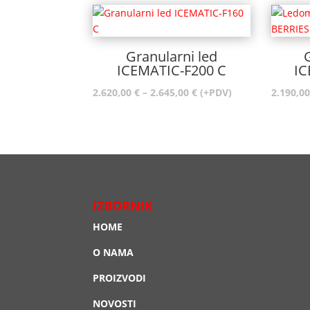
Granularni led
ICEMATIC-F200 C
IC
Raspon
2.620,00
€
–
2.645,00
€
(+PDV)
2.190,0
cijena:
od
2.620,00 €
do
2.645,00 €
IZBORNIK
HOME
O NAMA
PROIZVODI
NOVOSTI