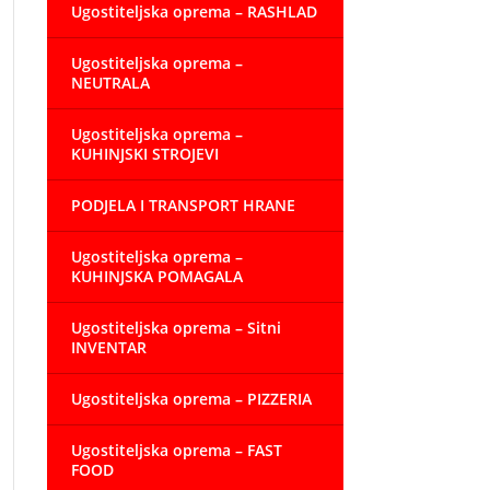
Ugostiteljska oprema – RASHLAD
Ugostiteljska oprema –
NEUTRALA
Ugostiteljska oprema –
KUHINJSKI STROJEVI
PODJELA I TRANSPORT HRANE
Ugostiteljska oprema –
KUHINJSKA POMAGALA
Ugostiteljska oprema – Sitni
INVENTAR
Ugostiteljska oprema – PIZZERIA
Ugostiteljska oprema – FAST
FOOD