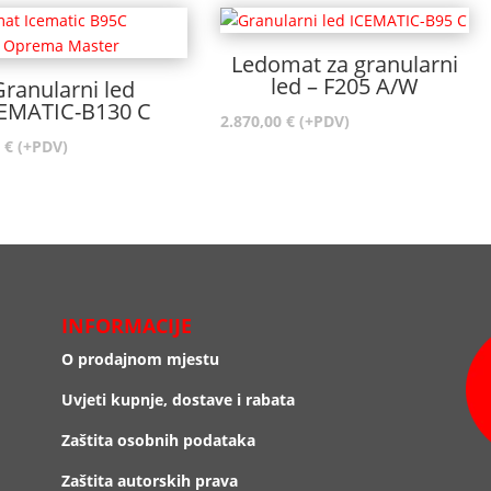
Ledomat za granularni
led – F205 A/W
Granularni led
EMATIC-B130 C
2.870,00
€
(+PDV)
0
€
(+PDV)
INFORMACIJE
O prodajnom mjestu
Uvjeti kupnje, dostave i rabata
Zaštita osobnih podataka
Zaštita autorskih prava