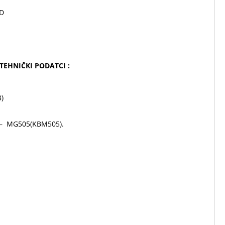
ED
 TEHNIČKI PODATCI :
3)
 – MG505(KBM505).