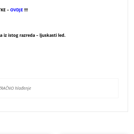
TKE –
OVDJE
!!!
iz istog razreda – ljuskasti led.
ZRAČNO hlađenje