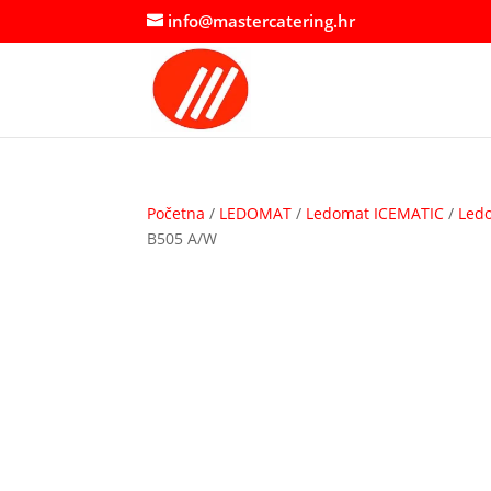
info@mastercatering.hr
Početna
/
LEDOMAT
/
Ledomat ICEMATIC
/
Ledo
B505 A/W