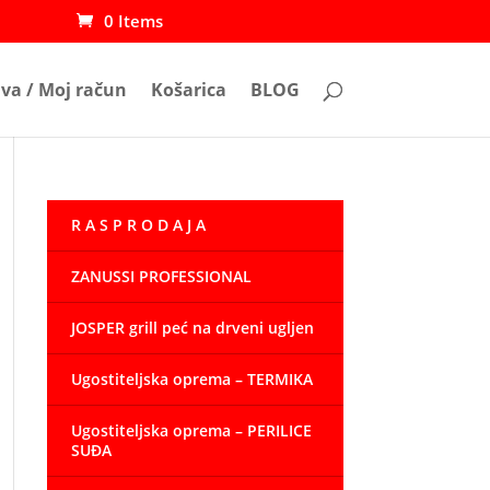
0 Items
ava / Moj račun
Košarica
BLOG
R A S P R O D A J A
ZANUSSI PROFESSIONAL
JOSPER grill peć na drveni ugljen
Ugostiteljska oprema – TERMIKA
 €
Ugostiteljska oprema – PERILICE
SUĐA
 €