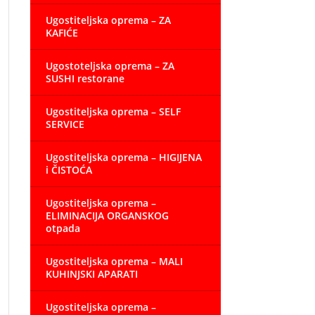
Ugostiteljska oprema – ZA
KAFIĆE
Ugostoteljska oprema – ZA
SUSHI restorane
Ugostiteljska oprema – SELF
SERVICE
Ugostiteljska oprema – HIGIJENA
i ČISTOĆA
Ugostiteljska oprema –
ELIMINACIJA ORGANSKOG
otpada
Ugostiteljska oprema – MALI
KUHINJSKI APARATI
Ugostiteljska oprema –