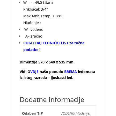
W = 49,0 Litara
Priključak 3/4″
Max.Amb.Temp. + 38°C
Hlađenje :
W– vodeno
A– zračno
POGLEDAJ TEHNIČKI LIST za točne
podatke !
Dimenzije 570 x 540 x 535 mm
Vidi O
VDJE
našu ponudu
BREMA
ledomata
iz istog razreda – ljuskasti led.
Dodatne informacije
Odaberi TIP
VODENO hlađenje,