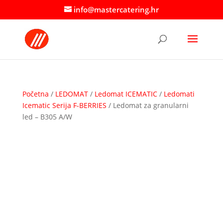
info@mastercatering.hr
Početna
/
LEDOMAT
/
Ledomat ICEMATIC
/
Ledomati
Icematic Serija F-BERRIES
/ Ledomat za granularni
led – B305 A/W