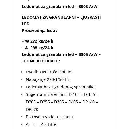
Ledomat za granularni led – B305 A/W
LEDOMAT ZA GRANULARNI – LJUSKASTI
LED
Proizvodnja leda :
– W 272 kg/24 h
– A 288 kg/24 h
Ledomat za granularni led – B305 A/W –
TEHNIČKI PODACI :
Izvedba INOX čelični lim
Napajanje 220/1/50 Hz
Ledomat bez ugrađenog spremnika !
Sugerirani spremnik : D 105 – D 155 –
D205 – D255 – D305 – D405 – DR140 –
DR320
Potrošnja vode u ciklusu
A = 4,8 Litre