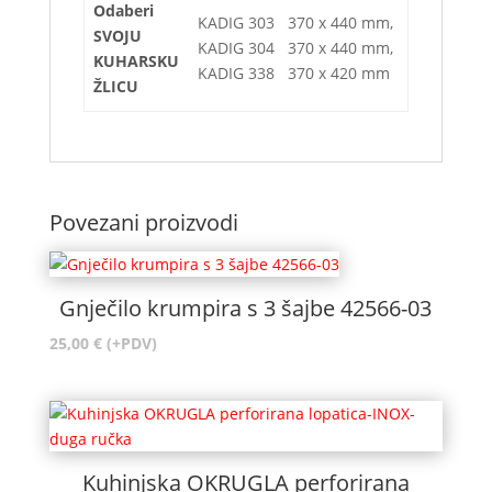
Odaberi
KADIG 303 370 x 440 mm,
SVOJU
KADIG 304 370 x 440 mm,
KUHARSKU
KADIG 338 370 x 420 mm
ŽLICU
Povezani proizvodi
Gnječilo krumpira s 3 šajbe 42566-03
25,00
€
(+PDV)
Kuhinjska OKRUGLA perforirana