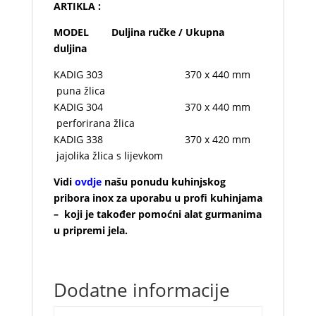
ARTIKLA :
MODEL Duljina ručke / Ukupna
duljina
KADIG 303 370 x 440 mm
puna žlica
KADIG 304 370 x 440 mm
perforirana žlica
KADIG 338 370 x 420 mm
jajolika žlica s lijevkom
Vidi
ovdje
našu ponudu kuhinjskog
pribora inox za uporabu u profi kuhinjama
– koji je također pomoćni alat gurmanima
u pripremi jela.
Dodatne informacije