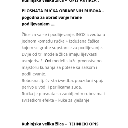
Kuhinjska velika žlica – OPIS ARTIKLA :
PLOSNATA RUČKA OBRAĐENIH RUBOVA –
pogodna za obrađivanje hrane
podlijevanjem ….
Žlice za salse i podlijevanje, INOX izvedba u
jednom komadu ručka + izdužena čašica
kojom se grabe supstance za podlijevanje.
Dvije od tri modela žlica imaju lijevkasti
usmjerivač.
O
vi modeli služe prvenstveno
majstoru kuhanja za poteze sa salsom i
podlijevanje.
Robusna, tj. čvrsta izvedba, pouzdani spoj,
perivo u vodi i perilicama suđa.
Ručka je plosnata sa zaobljenim rubovima i
svršetkom efekta – kuke za vješanje.
Artikl na sebi ima ima oznaku
zapremine.
Kuhinjska velika žlica – TEHNIČKI OPIS