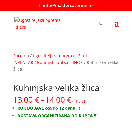
info@mastercatering.hr
Početna
/
Ugostiteljska oprema - Sitni
INVENTAR
/
Kuhinjski pribor - INOX
/ Kuhinjska velika
žlica
Kuhinjska velika žlica
Raspon
13,00
€
–
14,00
€
(+PDV)
cijena:
ROK DOBAVE cca do 12 dana !!!
od
DOSTAVA ORGANIZIRANA DO KUPCA !!!
13,00 €
do