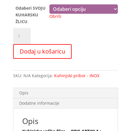
14,00 €
Odaberi SVOJU
KUHARSKU
Obriši
ŽLICU
Kuhinjska
velika
žlica
Dodaj u košaricu
količina
SKU:
N/A
Kategorija:
Kuhinjski pribor - INOX
Opis
Dodatne informacije
Opis