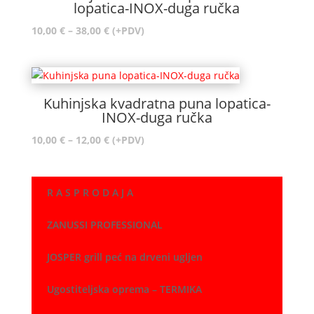
lopatica-INOX-duga ručka
Raspon
10,00
€
–
38,00
€
(+PDV)
cijena:
od
10,00 €
do
Kuhinjska kvadratna puna lopatica-
38,00 €
INOX-duga ručka
Raspon
10,00
€
–
12,00
€
(+PDV)
cijena:
od
10,00 €
R A S P R O D A J A
do
12,00 €
ZANUSSI PROFESSIONAL
JOSPER grill peć na drveni ugljen
Ugostiteljska oprema – TERMIKA