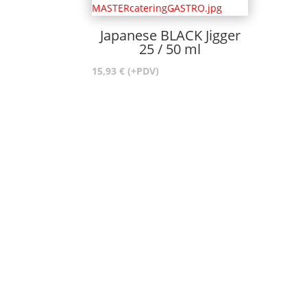
do
38,00 €
Japanese BLACK Jigger
25 / 50 ml
15,93
€
(+PDV)