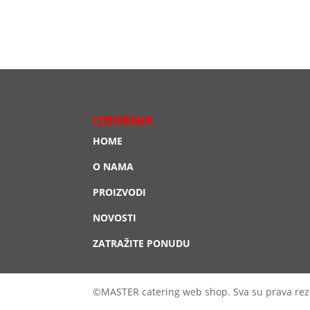
IZBORNIK
HOME
O NAMA
PROIZVODI
NOVOSTI
ZATRAŽITE PONUDU
©MASTER catering web shop. Sva su prava rez