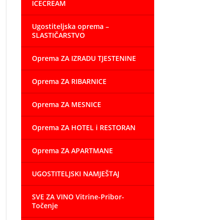
ICECREAM
Ugostiteljska oprema –
SLASTIČARSTVO
Oprema ZA IZRADU TJESTENINE
Oprema ZA RIBARNICE
Oprema ZA MESNICE
Oprema ZA HOTEL i RESTORAN
Oprema ZA APARTMANE
UGOSTITELJSKI NAMJEŠTAJ
SVE ZA VINO Vitrine-Pribor-
Točenje