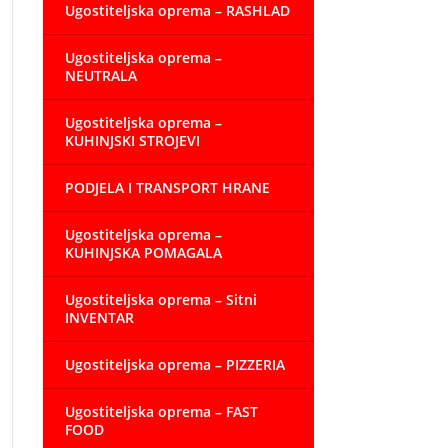
Ugostiteljska oprema – RASHLAD
Ugostiteljska oprema –
NEUTRALA
Ugostiteljska oprema –
KUHINJSKI STROJEVI
PODJELA I TRANSPORT HRANE
Ugostiteljska oprema –
KUHINJSKA POMAGALA
Ugostiteljska oprema – Sitni
INVENTAR
Ugostiteljska oprema – PIZZERIA
Ugostiteljska oprema – FAST
FOOD