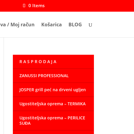
0 Items
ava / Moj račun
Košarica
BLOG
R A S P R O D A J A
ZANUSSI PROFESSIONAL
JOSPER grill peć na drveni ugljen
Ugostiteljska oprema – TERMIKA
Ugostiteljska oprema – PERILICE
SUĐA