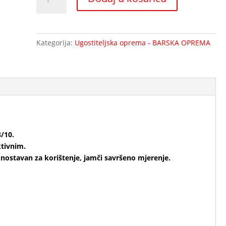
SILVER
Jigger
15
/
Kategorija:
Ugostiteljska oprema - BARSKA OPREMA
30
ml
količina
8/10.
ktivnim.
nostavan za korištenje, jamči savršeno mjerenje.