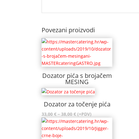
Povezani proizvodi
Dozator pića s brojačem
MESING
Dozator za točenje pića
Raspon
33,00
€
–
38,00
€
(+PDV)
cijena:
od
33,00 €