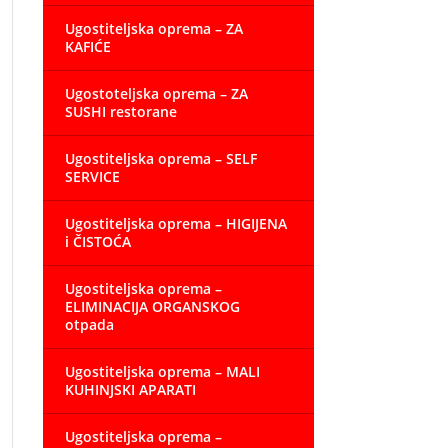
Ugostiteljska oprema – ZA
KAFIĆE
Ugostoteljska oprema – ZA
SUSHI restorane
Ugostiteljska oprema – SELF
SERVICE
Ugostiteljska oprema – HIGIJENA
i ČISTOĆA
Ugostiteljska oprema –
ELIMINACIJA ORGANSKOG
otpada
Ugostiteljska oprema – MALI
KUHINJSKI APARATI
Ugostiteljska oprema –