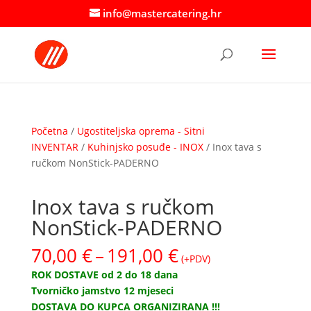
info@mastercatering.hr
Početna
/
Ugostiteljska oprema - Sitni
INVENTAR
/
Kuhinjsko posuđe - INOX
/ Inox tava s
ručkom NonStick-PADERNO
Inox tava s ručkom
NonStick-PADERNO
Raspon
70,00
€
–
191,00
€
(+PDV)
cijena:
ROK DOSTAVE od 2 do 18 dana
od
Tvorničko jamstvo 12 mjeseci
70,00 €
DOSTAVA DO KUPCA ORGANIZIRANA !!!