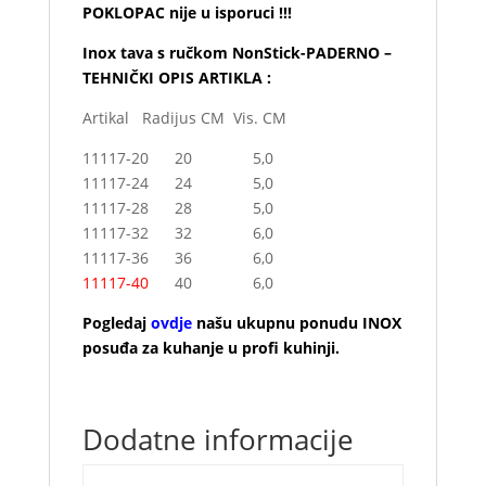
POKLOPAC nije u isporuci !!!
Inox tava s ručkom NonStick-PADERNO –
TEHNIČKI OPIS ARTIKLA :
Artikal Radijus CM Vis. CM
11117-20 20 5,0
11117-24 24 5,0
11117-28 28 5,0
11117-32 32 6,0
11117-36 36 6,0
11117-40
40 6,0
Pogledaj
ovdje
našu ukupnu ponudu INOX
posuđa za kuhanje u profi kuhinji.
Dodatne informacije