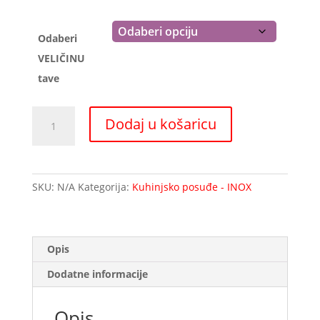
do
191,00 €
Odaberi
VELIČINU
tave
Inox
Dodaj u košaricu
tava
s
ručkom
NonStick-
SKU:
N/A
Kategorija:
Kuhinjsko posuđe - INOX
PADERNO
količina
Opis
Dodatne informacije
Opis