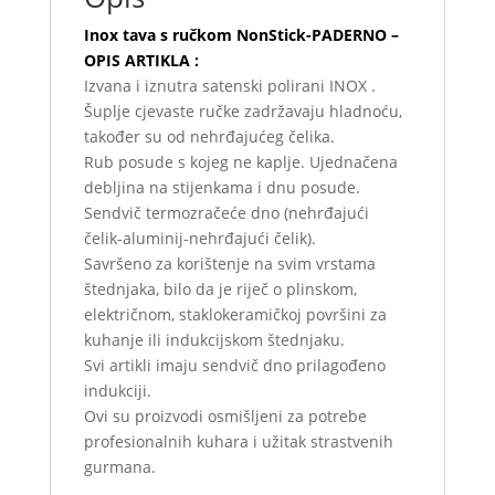
Inox tava s ručkom NonStick-PADERNO –
OPIS ARTIKLA :
Izvana i iznutra satenski polirani INOX .
Šuplje cjevaste ručke zadržavaju hladnoću,
također su od nehrđajućeg čelika.
Rub posude s kojeg ne kaplje. Ujednačena
debljina na stijenkama i dnu posude.
Sendvič termozračeće dno (nehrđajući
čelik-aluminij-nehrđajući čelik).
Savršeno za korištenje na svim vrstama
štednjaka, bilo da je riječ o plinskom,
električnom, staklokeramičkoj površini za
kuhanje ili indukcijskom štednjaku.
Svi artikli imaju sendvič dno prilagođeno
indukciji.
Ovi su proizvodi osmišljeni za potrebe
profesionalnih kuhara i užitak strastvenih
gurmana.