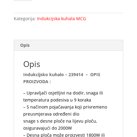
-
239414
količina
Kategorija:
Indukcijska kuhala MCG
Opis
Opis
Indukcijsko kuhalo – 239414 – OPIS
PROIZVODA :
– Upravljači osjetljivi na dodir, snaga ili
temperatura podesiva u 9 koraka
– S načinom pojačavanja koji privremeno
preusmjerava određeni dio
snage s desne ploče na lijevu ploču,
osiguravajući do 2000W
– Desna ploča može proizvesti 1800W ili