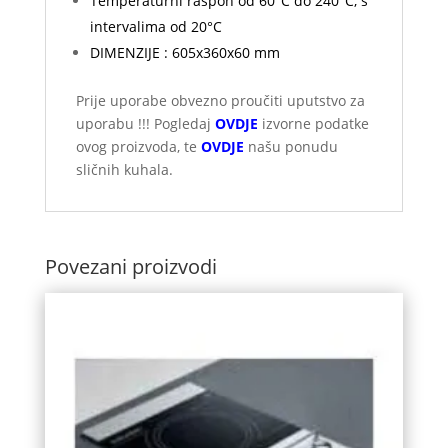
Temperaturni raspon od 60°C do 240°C, s
intervalima od 20°C
DIMENZIJE : 605x360x60 mm
Prije uporabe obvezno proučiti uputstvo za
uporabu !!! Pogledaj
OVDJE
izvorne podatke
ovog proizvoda, te
OVDJE
našu ponudu
sličnih kuhala.
Povezani proizvodi