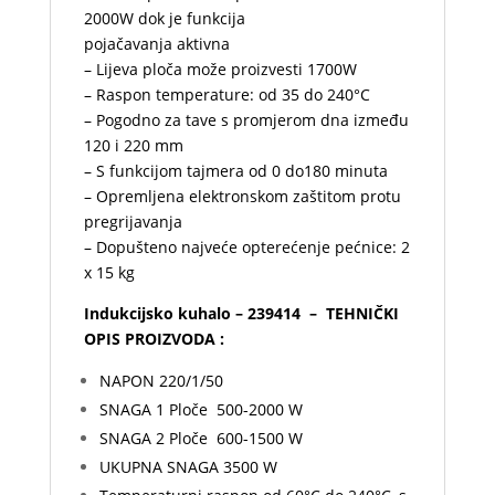
2000W dok je funkcija
pojačavanja aktivna
– Lijeva ploča može proizvesti 1700W
– Raspon temperature: od 35 do
240°C
– Pogodno za tave s promjerom dna između
120 i 220 mm
– S funkcijom tajmera od 0 do180 minuta
– Opremljena elektronskom zaštitom protu
pregrijavanja
– Dopušteno najveće opterećenje pećnice: 2
x 15 kg
Indukcijsko kuhalo – 239414 – TEHNIČKI
OPIS PROIZVODA :
NAPON 220/1/50
SNAGA 1 Ploče 500-2000 W
SNAGA 2 Ploče 600-1500 W
UKUPNA SNAGA 3500 W