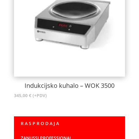
Indukcijsko kuhalo – WOK 3500
345,00
€
(+PDV)
R A S P R O D A J A
ZANUSSI PROFESSIONAL