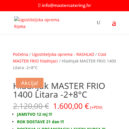
info@mastercatering.hr
Početna
/
Ugostiteljska oprema - RASHLAD
/
Cool
MASTER FRIO hladnjaci
/ Hladnjak MASTER FRIO 1400
Litara -2+8°C
Akcija!
Hladnjak MASTER FRIO
1400 Litara -2+8°C
Izvorna
Trenutna
2.120,00
€
1.600,00
€
(+PDV)
cijena
cijena
JAMSTVO 12 mj !!!
bila
je:
ROK DOSTAVE 21 dan !!!
je:
1.600,00 €.