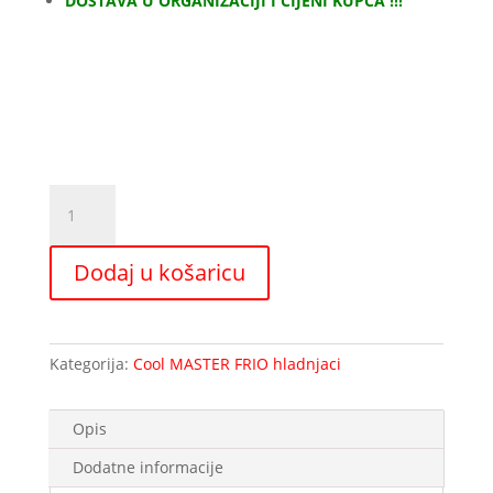
DOSTAVA U ORGANIZACIJI I CIJENI KUPCA !!!
2.120,00 €.
Hladnjak
MASTER
FRIO
Dodaj u košaricu
1400
Litara
-2+8°C
količina
Kategorija:
Cool MASTER FRIO hladnjaci
Opis
Dodatne informacije