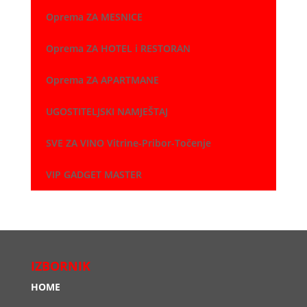
Oprema ZA MESNICE
Oprema ZA HOTEL i RESTORAN
Oprema ZA APARTMANE
UGOSTITELJSKI NAMJEŠTAJ
SVE ZA VINO Vitrine-Pribor-Točenje
VIP GADGET MASTER
IZBORNIK
HOME