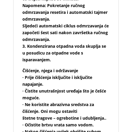
Napomena: Pokretanje ručnog
odmrzavanja resetira i automatski tajmer
odmrzavanja.
Sljedeći automatski ciklus odmrzavanja će
započeti šest sati nakon završetka ručnog
odmrzavanja.
3. Kondenzirana otpadna voda skuplja se
u posudicu za otpadne vode s
isparavanjem.
Čišćenje, njega i održavanje
· Prije čišćenja isključite i isključite
napajanje.
· Čistite unutrašnjost uređaja što je češće
moguće.
· Ne koristite abrazivna sredstva za
čišćenje. Oni mogu ostaviti
štetne tragove – ogrebotine i udubljenja..
· Očistite brtvu vrata samo vodom.
· Nakon čišćenja uvijek obrišite suhom