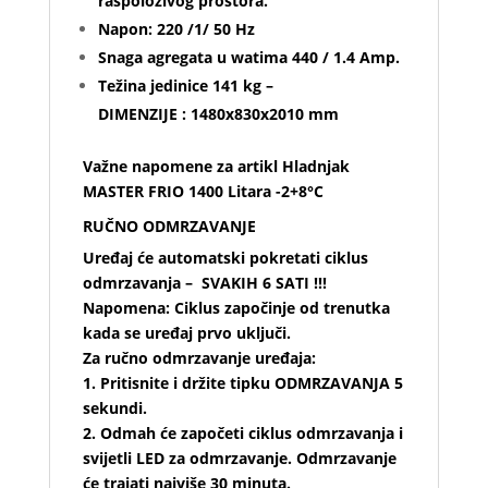
raspoloživog prostora.
Napon: 220 /1/ 50 Hz
Snaga agregata u watima 440 / 1.4 Amp.
Težina jedinice 141 kg –
DIMENZIJE : 1480x830x2010 mm
Važne napomene za artikl Hladnjak
MASTER FRIO 1400 Litara -2+8°C
RUČNO ODMRZAVANJE
Uređaj će automatski pokretati ciklus
odmrzavanja – SVAKIH 6 SATI !!!
Napomena: Ciklus započinje od trenutka
kada se uređaj prvo uključi.
Za ručno odmrzavanje uređaja:
1. Pritisnite i držite tipku ODMRZAVANJA 5
sekundi.
2. Odmah će započeti ciklus odmrzavanja i
svijetli LED za odmrzavanje.
Odmrzavanje
će
trajati najviše 30 minuta.