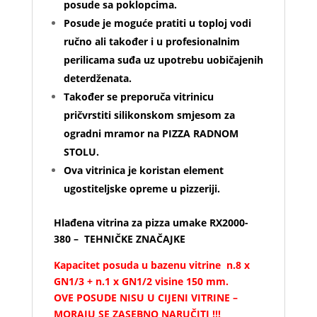
posude sa poklopcima.
Posude je moguće pratiti u toploj vodi
ručno ali također i u profesionalnim
perilicama suđa uz upotrebu uobičajenih
deterdženata.
Također se preporuča vitrinicu
pričvrstiti silikonskom smjesom za
ogradni mramor na PIZZA RADNOM
STOLU.
Ova vitrinica je koristan element
ugostiteljske opreme u pizzeriji.
Hlađena vitrina za pizza umake RX2000-
380 – TEHNIČKE ZNAČAJKE
Kapacitet posuda u bazenu vitrine
n.8 x
GN1/3 + n.1 x GN1/2
visine 150 mm.
OVE POSUDE NISU U CIJENI VITRINE –
MORAJU SE ZASEBNO NARUČITI !!!