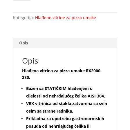
za
pizza
umake
Kategorija:
Hlađene vitrine za pizza umake
RX2000-
380
količina
Opis
Opis
Hlađena vitrina za pizza umake RX2000-
380.
Bazen sa STATIČKIM hlađenjem u
cijelosti od nehrđajućeg čelika AISI 304.
VRX vitrinica od stakla zatvorena sa svih
osim sa strane radnika.
Prikladna za upotrebu gastronormskih
posuda od nehrđajućeg čelika ili