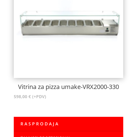
Vitrina za pizza umake-VRX2000-330
598,00
€
(+PDV)
R A S P R O D A J A