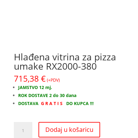
Hlađena vitrina za pizza
umake RX2000-380
715,38
€
(+PDV)
JAMSTVO 12 mj.
ROK DOSTAVE 2 do 30 dana
DOSTAVA
G R A T I S
DO KUPCA !!!
Hlađena
Dodaj u košaricu
vitrina