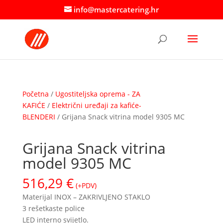
info@mastercatering.hr
Početna
/
Ugostiteljska oprema - ZA
KAFIĆE
/
Električni uređaji za kafiće-
BLENDERI
/ Grijana Snack vitrina model 9305 MC
Grijana Snack vitrina
model 9305 MC
516,29
€
(+PDV)
Materijal INOX – ZAKRIVLJENO STAKLO
3 rešetkaste police
LED interno svijetlo.