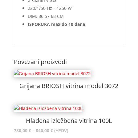
2 kliznih vrata
220/1/50 Hz – 1250 W
DIM. 86 57 68 CM
ISPORUKA max do 10 dana
Povezani proizvodi
Grijana BRIOSH vitrina model 3072
Hlađena izložbena vitrina 100L
Raspon
780,00
€
–
840,00
€
(+PDV)
cijena: