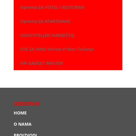
Oprema ZA HOTEL i RESTORAN
Oprema ZA APARTMANE
UGOSTITELJSKI NAMJEŠTAJ
SVE ZA VINO Vitrine-Pribor-Točenje
VIP GADGET MASTER
IZBORNIK
HOME
O NAMA
PROIZVODI