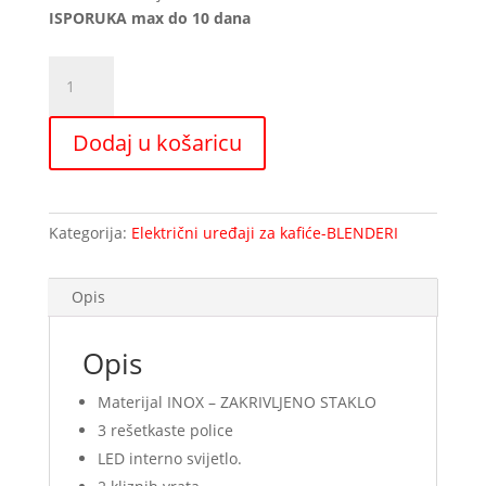
ISPORUKA max do 10 dana
Grijana
Snack
vitrina
Dodaj u košaricu
model
9305
MC
količina
Kategorija:
Električni uređaji za kafiće-BLENDERI
Opis
Opis
Materijal INOX – ZAKRIVLJENO STAKLO
3 rešetkaste police
LED interno svijetlo.