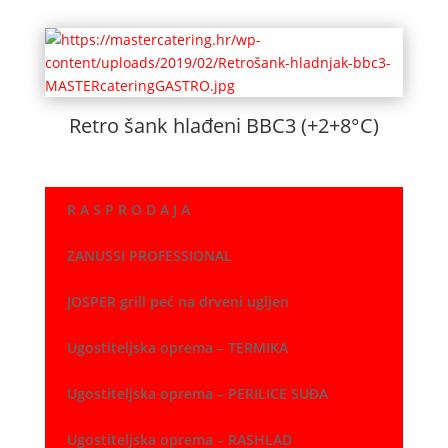
od
780,00 €
do
840,00 €
Retro šank hlađeni BBC3 (+2+8°C)
R A S P R O D A J A
ZANUSSI PROFESSIONAL
JOSPER grill peć na drveni ugljen
Ugostiteljska oprema – TERMIKA
Ugostiteljska oprema – PERILICE SUĐA
Ugostiteljska oprema – RASHLAD