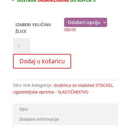
DOSTAVA
ORGANIZIRANA
DO KUPCA !!!
do
42,00 €
IZABERI VELIČINU
Obriši
ŽLICE
Grabilica
za
SLADOLED
Dodaj u košaricu
Stöckel-
Model
E
količina
SKU:
N/A
Kategorije:
Grabilica za sladoled STOCKEL
,
Ugostiteljska oprema - SLASTIČARSTVO
Opis
Dodatne informacije