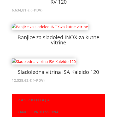
RV 120
6.634,81
€
(+PDV)
Banjice za sladoled INOX-za kutne
vitrine
Sladoledna vitrina ISA Kaleido 120
12.328,62
€
(+PDV)
R A S P R O D A J A
ZANUSSI PROFESSIONAL