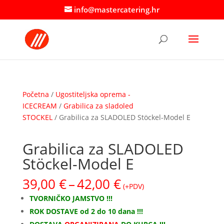
info@mastercatering.hr
Početna
/
Ugostiteljska oprema -
ICECREAM
/
Grabilica za sladoled
STOCKEL
/ Grabilica za SLADOLED Stöckel-Model E
Grabilica za SLADOLED
Stöckel-Model E
Raspon
39,00
€
–
42,00
€
(+PDV)
cijena:
TVORNIČKO JAMSTVO !!!
od
ROK DOSTAVE od 2 do 10 dana !!!
39,00 €