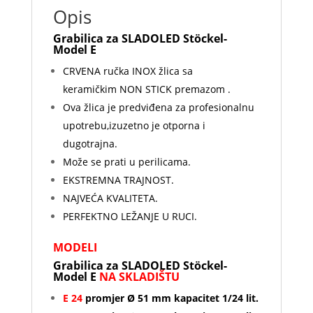
Opis
Grabilica za SLADOLED Stöckel-
Model E
CRVENA ručka INOX žlica sa
keramičkim NON STICK premazom .
Ova žlica je predviđena za profesionalnu
upotrebu,izuzetno je otporna i
dugotrajna.
Može se prati u perilicama.
EKSTREMNA TRAJNOST.
NAJVEĆA KVALITETA.
PERFEKTNO LEŽANJE U RUCI.
MODELI
Grabilica za SLADOLED Stöckel-
Model E
NA SKLADIŠTU
E 2
4
promjer Ø 51 mm kapacitet 1/24 lit.