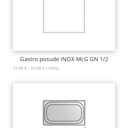
Gastro posude INOX McG GN 1/2
Raspon
17,00
€
–
57,00
€
(+PDV)
cijena:
od
17,00 €
do
57,00 €