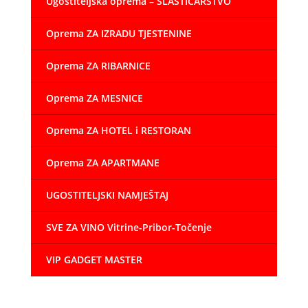
Ugostiteljska oprema – SLASTIČARSTVO
Oprema ZA IZRADU TJESTENINE
Oprema ZA RIBARNICE
Oprema ZA MESNICE
Oprema ZA HOTEL i RESTORAN
Oprema ZA APARTMANE
UGOSTITELJSKI NAMJEŠTAJ
SVE ZA VINO Vitrine-Pribor-Točenje
VIP GADGET MASTER