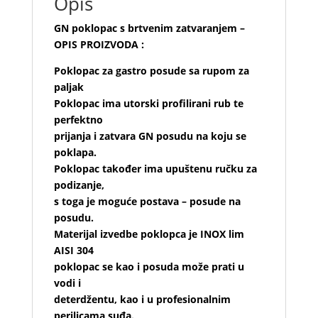
Opis
GN poklopac s brtvenim zatvaranjem –
OPIS PROIZVODA :
Poklopac za gastro posude sa rupom za
paljak
Poklopac ima utorski profilirani rub te
perfektno
prijanja i zatvara GN posudu na koju se
poklapa.
Poklopac također ima upuštenu ručku za
podizanje,
s toga je moguće postava – posude na
posudu.
Materijal izvedbe poklopca je INOX lim
AISI 304
poklopac se kao i posuda može prati u
vodi i
deterdžentu, kao i u profesionalnim
perilicama suđa.