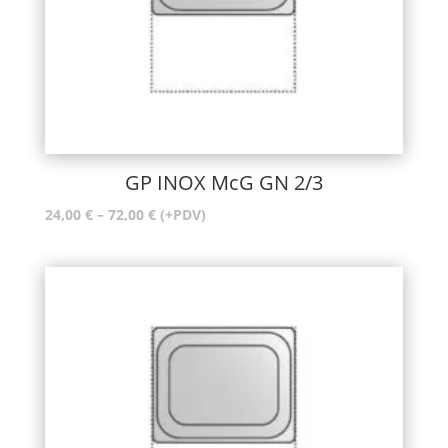
GP INOX McG GN 2/3
Raspon
24,00
€
–
72,00
€
(+PDV)
cijena:
od
24,00 €
do
72,00 €