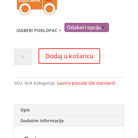
IZABERI POKLOPAC >
GN
Dodaj u košaricu
poklopac
s
brtvenim
zatvaranjem
SKU:
N/A
Kategorija:
Gastro posude GN standard
količina
Opis
Dodatne informacije