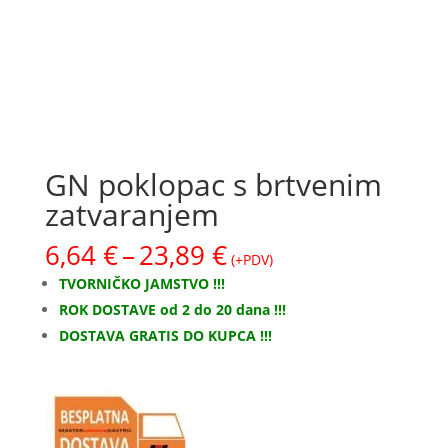
GN poklopac s brtvenim
zatvaranjem
Raspon
6,64
€
–
23,89
€
(+PDV)
cijena:
TVORNIČKO JAMSTVO !!!
od
ROK DOSTAVE od 2 do 20 dana !!!
6,64 €
DOSTAVA GRATIS DO KUPCA !!!
do
23,89 €