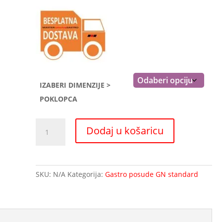
IZABERI DIMENZIJE >
POKLOPCA
GN
Dodaj u košaricu
poklopac
s
rupom
za
SKU:
N/A
Kategorija:
Gastro posude GN standard
paljak
količina