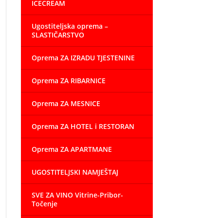
ICECREAM
Ugostiteljska oprema –
SLASTIČARSTVO
Oprema ZA IZRADU TJESTENINE
Oprema ZA RIBARNICE
Oprema ZA MESNICE
Oprema ZA HOTEL i RESTORAN
Oprema ZA APARTMANE
UGOSTITELJSKI NAMJEŠTAJ
SVE ZA VINO Vitrine-Pribor-
Točenje