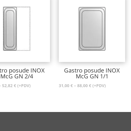
tro posude INOX
Gastro posude INOX
McG GN 2/4
McG GN 1/1
Raspon
Raspon
–
52,82
€
(+PDV)
31,00
€
–
88,00
€
(+PDV)
cijena:
cijena:
od
od
13,54 €
31,00 €
do
do
52,82 €
88,00 €