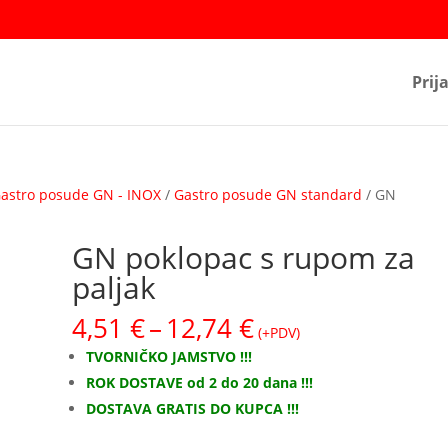
Prij
astro posude GN - INOX
/
Gastro posude GN standard
/ GN
GN poklopac s rupom za
paljak
Raspon
4,51
€
–
12,74
€
(+PDV)
cijena:
TVORNIČKO JAMSTVO !!!
od
ROK DOSTAVE od 2 do 20 dana !!!
4,51 €
DOSTAVA GRATIS DO KUPCA !!!
do
12,74 €