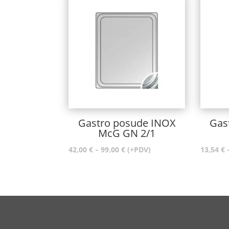
Gastro posude INOX
Gas
McG GN 2/1
Raspon
42,00
€
–
99,00
€
(+PDV)
13,54
€
cijena:
od
42,00 €
do
99,00 €