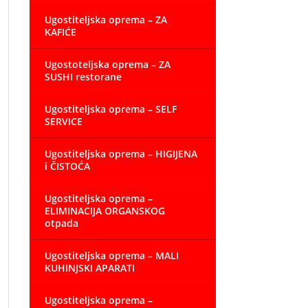
Ugostiteljska oprema – ZA
KAFIĆE
Ugostoteljska oprema – ZA
SUSHI restorane
Ugostiteljska oprema – SELF
SERVICE
Ugostiteljska oprema – HIGIJENA
i ČISTOĆA
Ugostiteljska oprema –
ELIMINACIJA ORGANSKOG
otpada
Ugostiteljska oprema – MALI
KUHINJSKI APARATI
Ugostiteljska oprema –