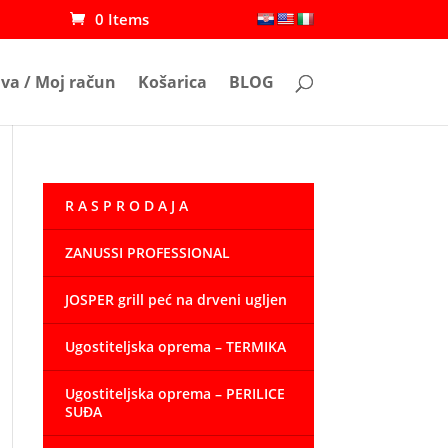
0 Items
ava / Moj račun
Košarica
BLOG
R A S P R O D A J A
ZANUSSI PROFESSIONAL
JOSPER grill peć na drveni ugljen
Ugostiteljska oprema – TERMIKA
Ugostiteljska oprema – PERILICE
SUĐA