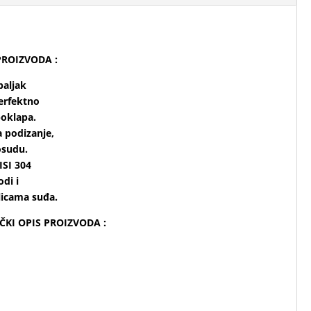
PROIZVODA :
paljak
perfektno
poklapa.
 podizanje,
osudu.
ISI 304
di i
licama suđa.
IČKI OPIS PROIZVODA :