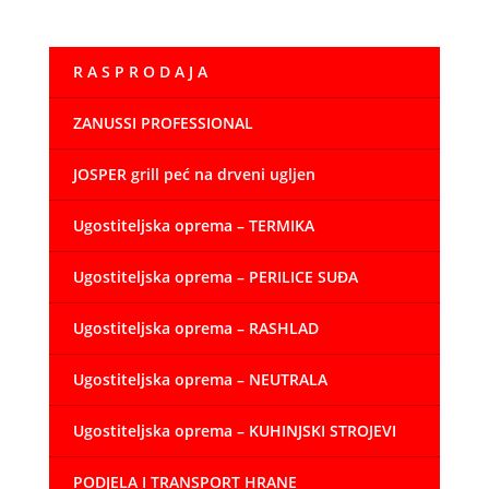
R A S P R O D A J A
ZANUSSI PROFESSIONAL
JOSPER grill peć na drveni ugljen
Ugostiteljska oprema – TERMIKA
Ugostiteljska oprema – PERILICE SUĐA
Ugostiteljska oprema – RASHLAD
Ugostiteljska oprema – NEUTRALA
Ugostiteljska oprema – KUHINJSKI STROJEVI
PODJELA I TRANSPORT HRANE