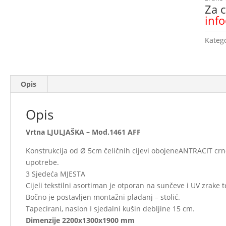
Za c
inf
Katego
Opis
Opis
Vrtna LJULJAŠKA – Mod.1461 AFF
Konstrukcija od Ø 5cm čeličnih cijevi obojeneANTRACIT cr
upotrebe.
3 Sjedeća MJESTA
Cijeli tekstilni asortiman je otporan na sunčeve i UV zrake te
Bočno je postavljen montažni pladanj – stolić.
Tapecirani, naslon I sjedalni kušin debljine 15 cm.
Dimenzije 2200x1300x1900 mm