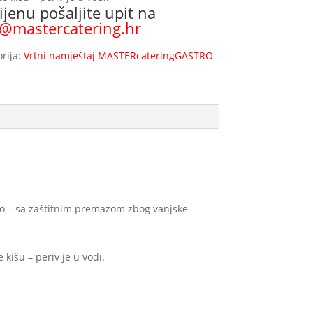
ijenu pošaljite upit na
o@mastercatering.hr
rija:
Vrtni namještaj MASTERcateringGASTRO
no – sa zaštitnim premazom zbog vanjske
 kišu – periv je u vodi.