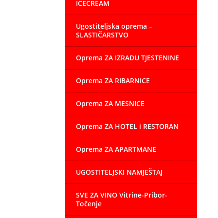
ICECREAM
Ugostiteljska oprema –
SLASTIČARSTVO
Oprema ZA IZRADU TJESTENINE
Oprema ZA RIBARNICE
Oprema ZA MESNICE
Oprema ZA HOTEL i RESTORAN
Oprema ZA APARTMANE
UGOSTITELJSKI NAMJEŠTAJ
SVE ZA VINO Vitrine-Pribor-
Točenje