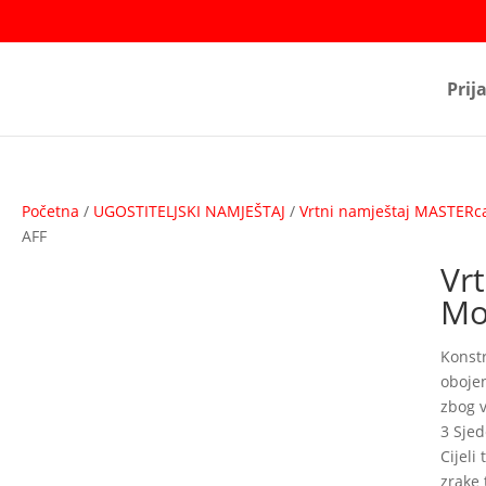
Prij
Početna
/
UGOSTITELJSKI NAMJEŠTAJ
/
Vrtni namještaj MASTER
AFF
Vr
Mo
Konstr
oboje
zbog 
3 Sje
Cijeli
zrake 