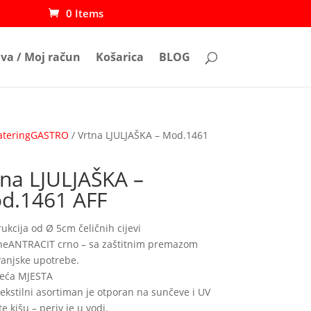
0 Items
ava / Moj račun
Košarica
BLOG
cateringGASTRO
/ Vrtna LJULJAŠKA – Mod.1461
tna LJULJAŠKA –
d.1461 AFF
ukcija od Ø 5cm čeličnih cijevi
neANTRACIT crno – sa zaštitnim premazom
vanjske upotrebe.
deća MJESTA
 tekstilni asortiman je otporan na sunčeve i UV
te kišu – periv je u vodi.