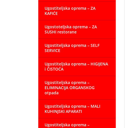
Ugostiteljska oprema – ZA
KAFIĆE
Ugostoteljska oprema – ZA
SUSHI restorane
Ugostiteljska oprema – SELF
SERVICE
Ugostiteljska oprema – HIGIJENA
i ČISTOĆA
Ugostiteljska oprema –
ELIMINACIJA ORGANSKOG
otpada
Ugostiteljska oprema – MALI
KUHINJSKI APARATI
Ugostiteljska oprema –