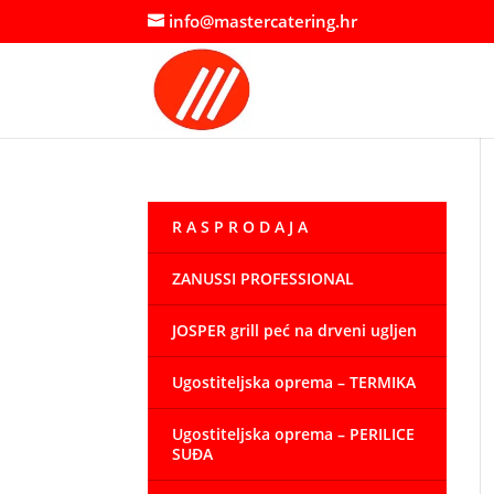
info@mastercatering.hr
R A S P R O D A J A
ZANUSSI PROFESSIONAL
JOSPER grill peć na drveni ugljen
Ugostiteljska oprema – TERMIKA
Ugostiteljska oprema – PERILICE
SUĐA