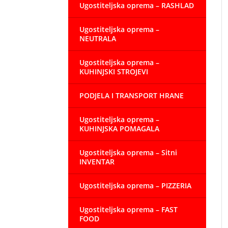
Ugostiteljska oprema – RASHLAD
Ugostiteljska oprema –
NEUTRALA
Ugostiteljska oprema –
KUHINJSKI STROJEVI
PODJELA I TRANSPORT HRANE
Ugostiteljska oprema –
KUHINJSKA POMAGALA
Ugostiteljska oprema – Sitni
INVENTAR
Ugostiteljska oprema – PIZZERIA
Ugostiteljska oprema – FAST
FOOD