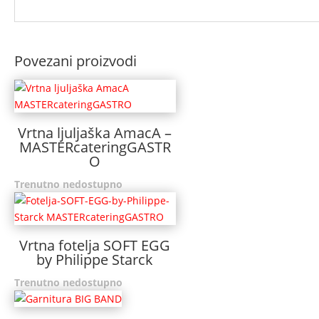
Povezani proizvodi
Vrtna ljuljaška AmacA –
MASTERcateringGASTR
O
Trenutno nedostupno
Vrtna fotelja SOFT EGG
by Philippe Starck
Trenutno nedostupno