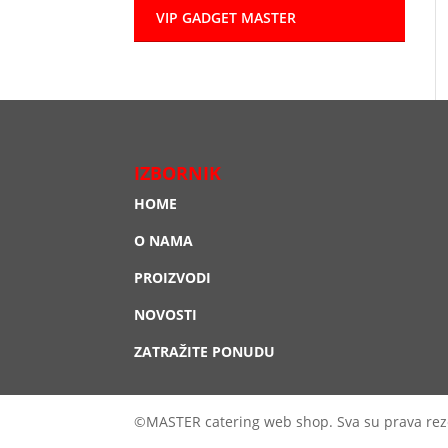
VIP GADGET MASTER
IZBORNIK
HOME
O NAMA
PROIZVODI
NOVOSTI
ZATRAŽITE PONUDU
©MASTER catering web shop. Sva su prava rez