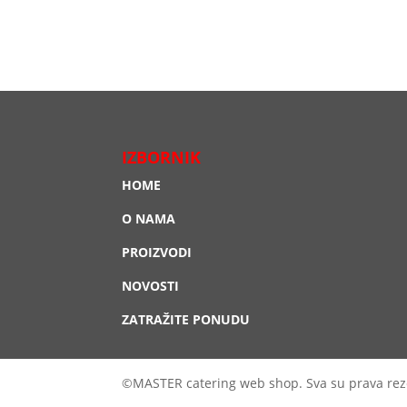
IZBORNIK
HOME
O NAMA
PROIZVODI
NOVOSTI
ZATRAŽITE PONUDU
©MASTER catering web shop. Sva su prava rez