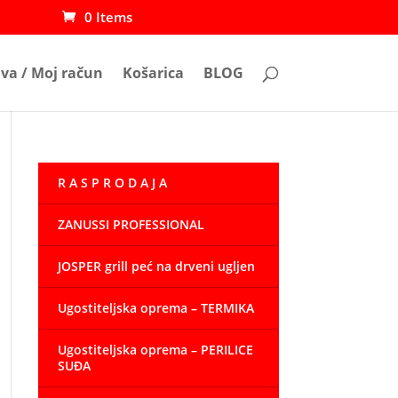
0 Items
ava / Moj račun
Košarica
BLOG
R A S P R O D A J A
ZANUSSI PROFESSIONAL
JOSPER grill peć na drveni ugljen
Ugostiteljska oprema – TERMIKA
Ugostiteljska oprema – PERILICE
SUĐA