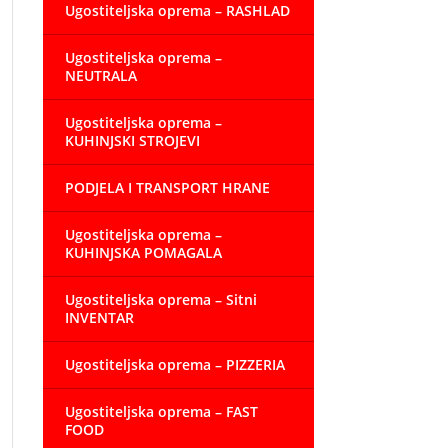
Ugostiteljska oprema – RASHLAD
Ugostiteljska oprema –
NEUTRALA
Ugostiteljska oprema –
KUHINJSKI STROJEVI
PODJELA I TRANSPORT HRANE
Ugostiteljska oprema –
KUHINJSKA POMAGALA
Ugostiteljska oprema – Sitni
INVENTAR
Ugostiteljska oprema – PIZZERIA
Ugostiteljska oprema – FAST
FOOD