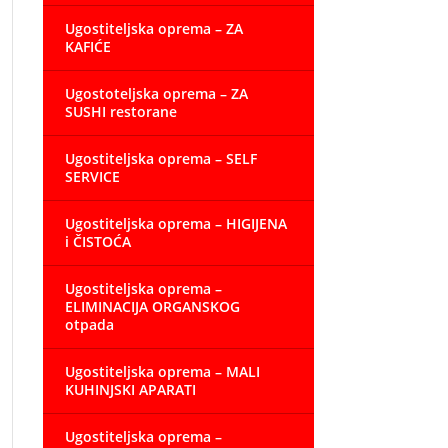
Ugostiteljska oprema – ZA
KAFIĆE
Ugostoteljska oprema – ZA
SUSHI restorane
Ugostiteljska oprema – SELF
SERVICE
Ugostiteljska oprema – HIGIJENA
i ČISTOĆA
Ugostiteljska oprema –
ELIMINACIJA ORGANSKOG
otpada
Ugostiteljska oprema – MALI
KUHINJSKI APARATI
Ugostiteljska oprema –