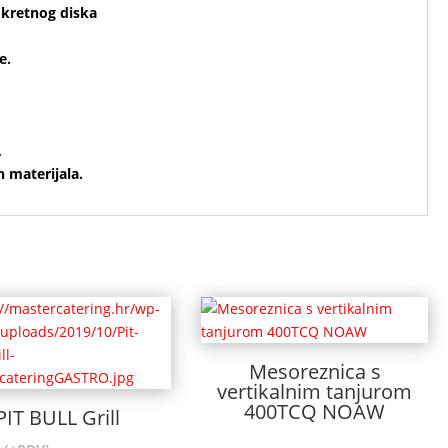
 okretnog diska
e.
,
h materijala.
Mesoreznica s
vertikalnim tanjurom
400TCQ NOAW
PIT BULL Grill