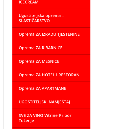
ICECREAM
Ugostiteljska oprema –
SLASTIČARSTVO
Oprema ZA IZRADU TJESTENINE
Oprema ZA RIBARNICE
Oprema ZA MESNICE
Oprema ZA HOTEL i RESTORAN
Oprema ZA APARTMANE
UGOSTITELJSKI NAMJEŠTAJ
SVE ZA VINO Vitrine-Pribor-
Točenje