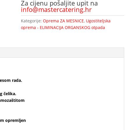
Za cijenu pošaljite upit na
info@mastercatering.hr
Kategorije:
Oprema ZA MESNICE
,
Ugostiteljska
oprema - ELIMINACIJA ORGANSKOG otpada
cesom rada.
g čelika.
amozaštitom
cem opremljen