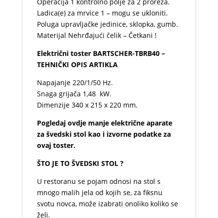
Operacija 1 kontrolno polje za 2 proreza.
Ladica(e) za mrvice 1 – mogu se ukloniti.
Poluga upravljačke jedinice, sklopka, gumb.
Materijal Nehrđajući čelik – Četkani !
Električni toster BARTSCHER-TBRB40 –
TEHNIČKI OPIS ARTIKLA
Napajanje 220/1/50 Hz.
Snaga grijača 1,48 kW.
Dimenzije 340 x 215 x 220 mm.
Pogledaj
ovdje
manje električne aparate
za švedski stol
kao i izvorne podatke za
ovaj toster.
ŠTO JE TO ŠVEDSKI STOL ?
U restoranu se pojam odnosi na stol s
mnogo malih jela od kojih se, za fiksnu
svotu novca, može izabrati onoliko koliko se
želi.