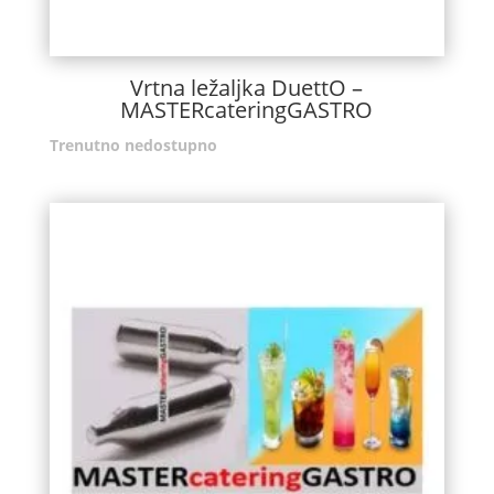
Vrtna ležaljka DuettO –
MASTERcateringGASTRO
Trenutno nedostupno