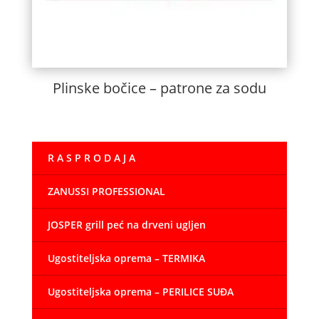
Plinske bočice – patrone za sodu
R A S P R O D A J A
ZANUSSI PROFESSIONAL
JOSPER grill peć na drveni ugljen
Ugostiteljska oprema – TERMIKA
Ugostiteljska oprema – PERILICE SUĐA