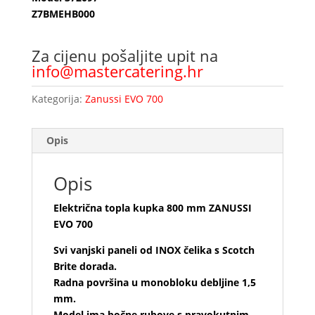
Z7BMEHB000
Za cijenu pošaljite upit na
info@mastercatering.hr
Kategorija:
Zanussi EVO 700
Opis
Opis
Električna topla kupka 800 mm ZANUSSI
EVO 700
Svi vanjski paneli od INOX čelika s Scotch
Brite dorada.
Radna površina u monobloku debljine 1,5
mm.
Model ima bočne rubove s pravokutnim