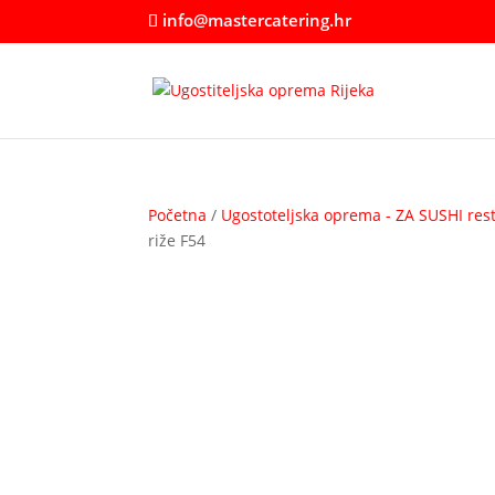
info@mastercatering.hr
Početna
/
Ugostoteljska oprema - ZA SUSHI res
riže F54