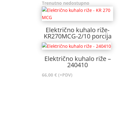
Trenutno nedostupno
Električno kuhalo riže-
KR270MCG-2/10 porcija
Električno kuhalo riže –
240410
66,00
€
(+PDV)