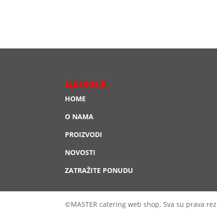
IZBORNIK
HOME
O NAMA
PROIZVODI
NOVOSTI
ZATRAŽITE PONUDU
©MASTER catering web shop. Sva su prava rez