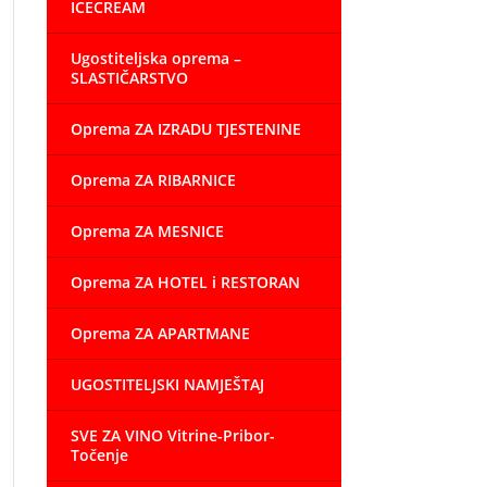
ICECREAM
Ugostiteljska oprema –
SLASTIČARSTVO
Oprema ZA IZRADU TJESTENINE
Oprema ZA RIBARNICE
Oprema ZA MESNICE
Oprema ZA HOTEL i RESTORAN
Oprema ZA APARTMANE
UGOSTITELJSKI NAMJEŠTAJ
SVE ZA VINO Vitrine-Pribor-
Točenje