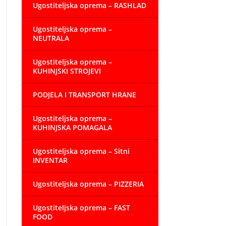
Ugostiteljska oprema – RASHLAD
Ugostiteljska oprema –
NEUTRALA
Ugostiteljska oprema –
KUHINJSKI STROJEVI
PODJELA I TRANSPORT HRANE
Ugostiteljska oprema –
KUHINJSKA POMAGALA
Ugostiteljska oprema – Sitni
INVENTAR
Ugostiteljska oprema – PIZZERIA
Ugostiteljska oprema – FAST
FOOD