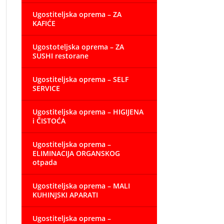
Ugostiteljska oprema – ZA
KAFIĆE
Ugostoteljska oprema – ZA
SUSHI restorane
Ugostiteljska oprema – SELF
SERVICE
Ugostiteljska oprema – HIGIJENA
i ČISTOĆA
Ugostiteljska oprema –
ELIMINACIJA ORGANSKOG
otpada
Ugostiteljska oprema – MALI
KUHINJSKI APARATI
Ugostiteljska oprema –