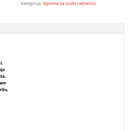
Kategorija:
Oprema za sushi radionicu
i,
nja
ta.
vam
rižu,