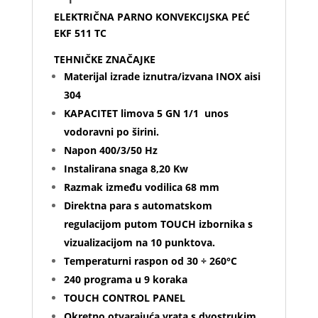
ELEKTRIČNA PARNO KONVEKCIJSKA PEĆ
EKF 511 TC
TEHNIČKE ZNAČAJKE
Materijal izrade iznutra/izvana INOX aisi
304
KAPACITET limova 5 GN 1/1 unos
vodoravni po širini.
Napon 400/3/50 Hz
Instalirana snaga 8,20 Kw
Razmak između vodilica 68 mm
Direktna para s automatskom
regulacijom putom TOUCH izbornika s
vizualizacijom na 10 punktova.
Temperaturni raspon od 30 ÷ 260°C
240 programa u 9 koraka
TOUCH CONTROL PANEL
Okretno otvarajuća vrata s dvostrukim