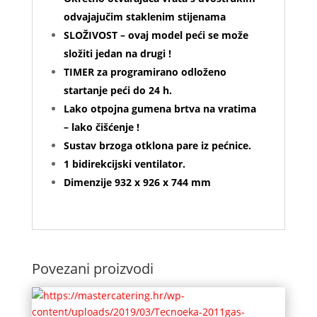
odvajajučim staklenim stijenama
SLOŽIVOST – ovaj model peći se može
složiti jedan na drugi !
TIMER za programirano odloženo
startanje peći do 24 h.
Lako otpojna gumena brtva na vratima
– lako čišćenje !
Sustav brzoga otklona pare iz pećnice.
1 bidirekcijski ventilator.
Dimenzije 932 x 926 x 744 mm
Povezani proizvodi