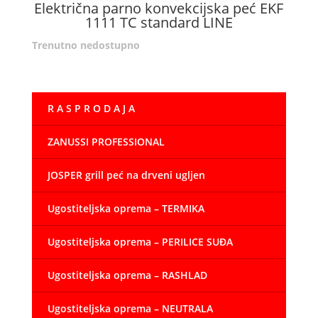
Električna parno konvekcijska peć EKF
1111 TC standard LINE
Trenutno nedostupno
R A S P R O D A J A
ZANUSSI PROFESSIONAL
JOSPER grill peć na drveni ugljen
Ugostiteljska oprema – TERMIKA
Ugostiteljska oprema – PERILICE SUĐA
Ugostiteljska oprema – RASHLAD
Ugostiteljska oprema – NEUTRALA