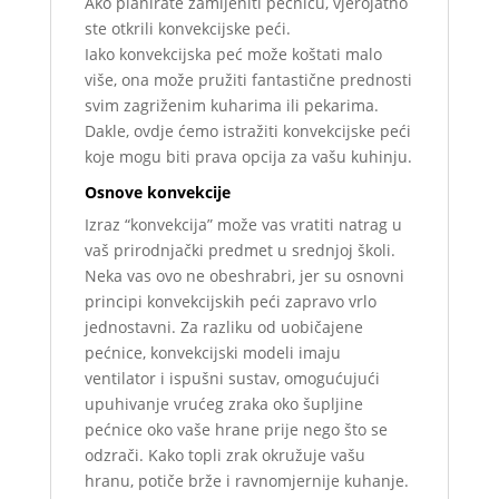
Ako planirate zamijeniti pećnicu, vjerojatno
ste otkrili konvekcijske peći.
Iako konvekcijska peć može koštati malo
više, ona može pružiti fantastične prednosti
svim zagriženim kuharima ili pekarima.
Dakle, ovdje ćemo istražiti konvekcijske peći
koje mogu biti prava opcija za vašu kuhinju.
Osnove konvekcije
Izraz “konvekcija” može vas vratiti natrag u
vaš prirodnjački predmet u srednjoj školi.
Neka vas ovo ne obeshrabri, jer su osnovni
principi konvekcijskih peći zapravo vrlo
jednostavni. Za razliku od uobičajene
pećnice, konvekcijski modeli imaju
ventilator i ispušni sustav, omogućujući
upuhivanje vrućeg zraka oko šupljine
pećnice oko vaše hrane prije nego što se
odzrači. Kako topli zrak okružuje vašu
hranu, potiče brže i ravnomjernije kuhanje.