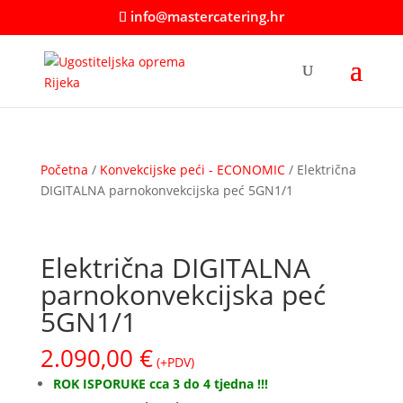
info@mastercatering.hr
Početna
/
Konvekcijske peći - ECONOMIC
/ Električna
DIGITALNA parnokonvekcijska peć 5GN1/1
Električna DIGITALNA
parnokonvekcijska peć
5GN1/1
2.090,00
€
(+PDV)
ROK ISPORUKE cca 3 do 4 tjedna !!!