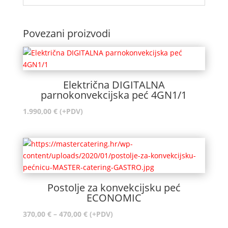
Povezani proizvodi
Električna DIGITALNA
parnokonvekcijska peć 4GN1/1
1.990,00
€
(+PDV)
Postolje za konvekcijsku peć
ECONOMIC
Raspon
370,00
€
–
470,00
€
(+PDV)
cijena: