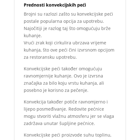
Prednosti konvekcijskih peći
Brojni su razlozi zašto su konvekcijske peći
postale popularna opcija za upotrebu.
Najočitiji je razlog taj što omogućuju brže
kuhanje.
Vrući zrak koji cirkulira ubrzava vrijeme
kuhanja, što ove peći čini izvrsnom opcijom
za restoransku upotrebu.
Konvekcijske peći također omogućuju
ravnomjernije kuhanje. Ovo je izvrsna
značajka za bilo koju vrstu kuhanja, ali
posebno je korisno za pečenje.
Konvekcija također potiče ravnomjerno i
lijepo posmeđivanje. Redovite pećnice
mogu stvoriti vlažnu atmosferu jer se vlaga
zadržava unutar šupljine pećnice.
Konvekcijske peći proizvode suhu toplinu,