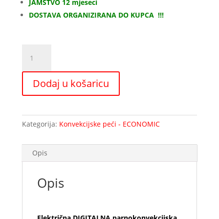
JAMSTVO 12 mjeseci
DOSTAVA ORGANIZIRANA DO KUPCA !!!
Električna
DIGITALNA
parnokonvekcijska
Dodaj u košaricu
peć
5GN1/1
količina
Kategorija:
Konvekcijske peći - ECONOMIC
Opis
Opis
Električna DIGITALNA parnokonvekcijska