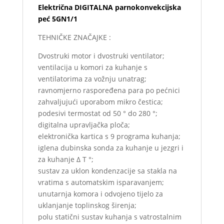
Električna DIGITALNA parnokonvekcijska
peć 5GN1/1
TEHNIČKE ZNAČAJKE :
Dvostruki motor i dvostruki ventilator;
ventilacija u komori za kuhanje s
ventilatorima za vožnju unatrag;
ravnomjerno raspoređena para po pećnici
zahvaljujući uporabom mikro čestica;
podesivi termostat od 50 ° do 280 °;
digitalna upravljačka ploča;
elektronička kartica s 9 programa kuhanja;
iglena dubinska sonda za kuhanje u jezgri i
za kuhanje Δ T °;
sustav za uklon kondenzacije sa stakla na
vratima s automatskim isparavanjem;
unutarnja komora i odvojeno tijelo za
uklanjanje toplinskog širenja;
polu statični sustav kuhanja s vatrostalnim