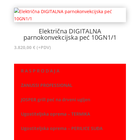
od
370,00 €
do
470,00 €
Električna DIGITALNA
parnokonvekcijska peć 10GN1/1
3.820,00
€
(+PDV)
R A S P R O D A J A
ZANUSSI PROFESSIONAL
JOSPER grill peć na drveni ugljen
Ugostiteljska oprema – TERMIKA
Ugostiteljska oprema – PERILICE SUĐA