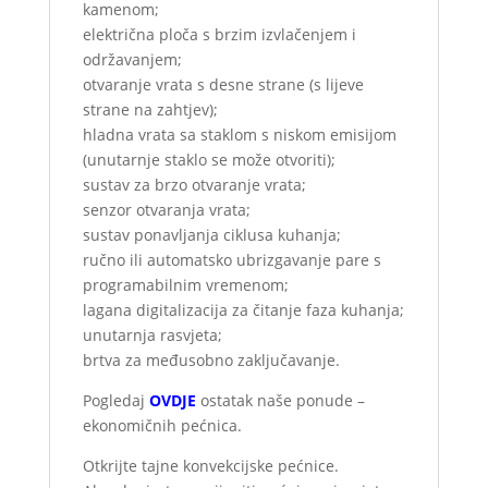
kamenom;
električna ploča s brzim izvlačenjem i
održavanjem;
otvaranje vrata s desne strane (s lijeve
strane na zahtjev);
hladna vrata sa staklom s niskom emisijom
(unutarnje staklo se može otvoriti);
sustav za brzo otvaranje vrata;
senzor otvaranja vrata;
sustav ponavljanja ciklusa kuhanja;
ručno ili automatsko ubrizgavanje pare s
programabilnim vremenom;
lagana digitalizacija za čitanje faza kuhanja;
unutarnja rasvjeta;
brtva za međusobno zaključavanje.
Pogledaj
OVDJE
ostatak naše ponude –
ekonomičnih pećnica.
Otkrijte tajne konvekcijske pećnice.