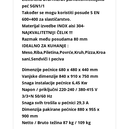
peć 5GN1/1
Također se mogu koristiti posude 5 EN
600×400 za slastičarstvo.
Materijal izvedbe INOX aisi 304-
NAJKVALITETNIJI ČELIK !!!
Razmak među posudama 80 mm
IDEALNO ZA KUHANJE :
Meso,Riba,Piletina,Povrće,Kruh,Pizza,Kroa
sani,Sendviči I peciva
Dimenzije pećnice 680 x 480 x 440 mm
Vanjske dimenzije 840 x 910 x 750 mm
Snaga instalacije pećnice 6,45 Kw
Napon / priključni 220-240 / 380-415 V
3/3+N 50/60 Hz
Snaga svih trošila u pećnici 29,3 A
Dimenzija pakirane pećnice 880 x 955 x
900 mm
Netto / Bruto težina 87 kg / 109 kg