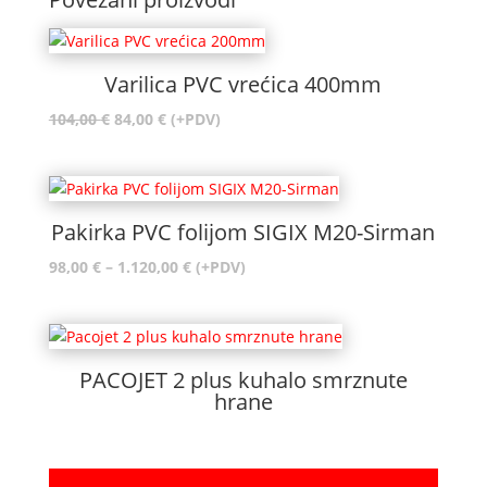
Varilica PVC vrećica 400mm
Izvorna
Trenutna
104,00
€
84,00
€
(+PDV)
cijena
cijena
bila
je:
je:
84,00 €.
104,00 €.
Pakirka PVC folijom SIGIX M20-Sirman
Raspon
98,00
€
–
1.120,00
€
(+PDV)
cijena:
od
98,00 €
do
PACOJET 2 plus kuhalo smrznute
1.120,00 €
hrane