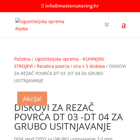
info@mastercatering.hr
Početna
/
Ugostiteljska oprema - KUHINJSKI
STROJEVI
/
Rezalica povrća i sira s 5 diskova
/ DISKOVI
ZA REZAČ POVRĆA DT 03 -DT 04 ZA GRUBO
USITNJAVANJE
Akcija!
DISKOVI ZA REZAČ
POVRĆA DT 03 -DT 04 ZA
GRUBO USITNJAVANJE
DISK mod.DT03 za GRUBO usitnjavanje 3.0 mm