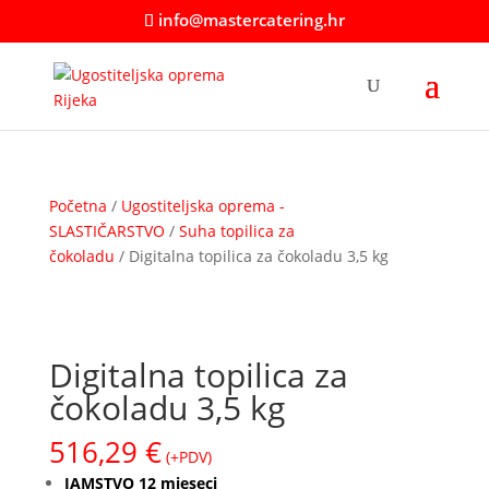
info@mastercatering.hr
Početna
/
Ugostiteljska oprema -
SLASTIČARSTVO
/
Suha topilica za
čokoladu
/ Digitalna topilica za čokoladu 3,5 kg
Digitalna topilica za
čokoladu 3,5 kg
516,29
€
(+PDV)
JAMSTVO 12 mjeseci