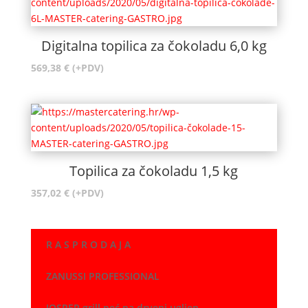
Digitalna topilica za čokoladu 6,0 kg
569,38
€
(+PDV)
Topilica za čokoladu 1,5 kg
357,02
€
(+PDV)
R A S P R O D A J A
ZANUSSI PROFESSIONAL
JOSPER grill peć na drveni ugljen