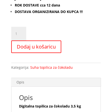
ROK DOSTAVE cca 12 dana
DOSTAVA ORGANIZIRANA DO KUPCA !!!
Digitalna
topilica
za
Dodaj u košaricu
čokoladu
3,5
kg
količina
Kategorija:
Suha topilica za čokoladu
Opis
Opis
Digitalna topilica za čokoladu 3,5 kg