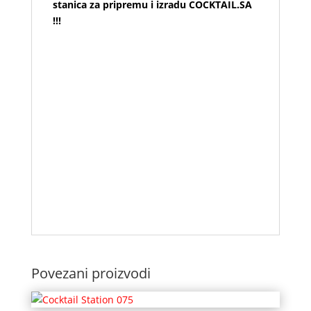
stanica za pripremu i izradu COCKTAIL.SA
!!!
Collins Bar Systems is founded by Fjalar
Goud, a former Research and Development
engineer at Porsche with over 15 years of
bartending experience. So it’s not
surprising that our cocktailstation are all
about performance. This is reflected in
everything we do. Nothing is insignificant.
Every aspect of the production and
development process is focused on
performance and quality. Every component
and every detail should be perfect.
Povezani proizvodi