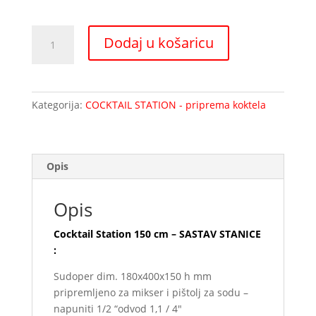
Cocktail
Dodaj u košaricu
Station
150
cm
količina
Kategorija:
COCKTAIL STATION - priprema koktela
Opis
Opis
Cocktail Station 150 cm – SASTAV STANICE
:
Sudoper dim. 180x400x150 h mm
pripremljeno za mikser i pištolj za sodu –
napuniti 1/2 “odvod 1,1 / 4″