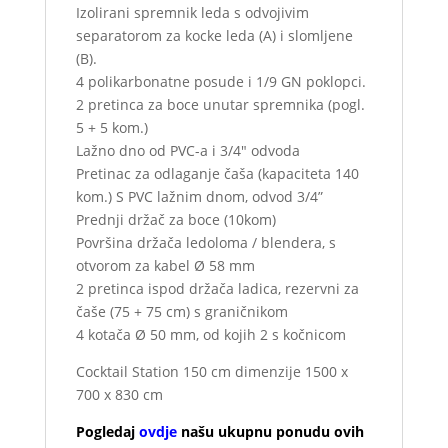
Izolirani spremnik leda s odvojivim
separatorom za kocke leda (A) i slomljene
(B).
4 polikarbonatne posude i 1/9 GN poklopci.
2 pretinca za boce unutar spremnika (pogl.
5 + 5 kom.)
Lažno dno od PVC-a i 3/4″ odvoda
Pretinac za odlaganje čaša (kapaciteta 140
kom.) S PVC lažnim dnom, odvod 3/4”
Prednji držač za boce (10kom)
Površina držača ledoloma / blendera, s
otvorom za kabel Ø 58 mm
2 pretinca ispod držača ladica, rezervni za
čaše (75 + 75 cm) s graničnikom
4 kotača Ø 50 mm, od kojih 2 s kočnicom
Cocktail Station 150 cm dimenzije 1500 x
700 x 830 cm
Pogledaj
ovdje
našu ukupnu ponudu ovih