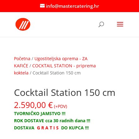
info@mastercatering.hr
Početna
/
Ugostiteljska oprema - ZA
KAFIĆE
/
COCKTAIL STATION - priprema
koktela
/ Cocktail Station 150 cm
Cocktail Station 150 cm
2.590,00
€
(+PDV)
TVORNIČKO JAMSTVO !!!
ROK DOSTAVE cca 30 radnih dana !!!
DOSTAVA
G R A T I S
DO KUPCA !!!