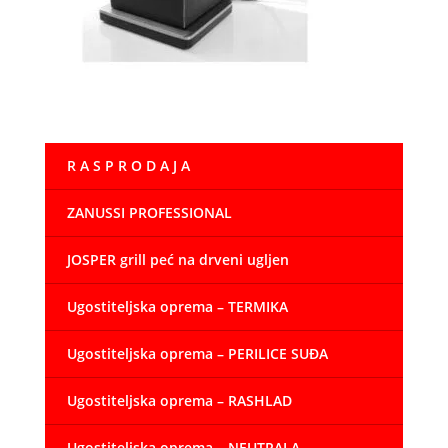
R A S P R O D A J A
ZANUSSI PROFESSIONAL
JOSPER grill peć na drveni ugljen
Ugostiteljska oprema – TERMIKA
Ugostiteljska oprema – PERILICE SUĐA
Ugostiteljska oprema – RASHLAD
Ugostiteljska oprema – NEUTRALA