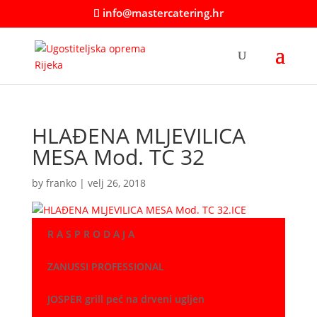
info@mastercatering.hr
HLAĐENA MLJEVILICA
MESA Mod. TC 32
by
franko
|
velj 26, 2018
R A S P R O D A J A
ZANUSSI PROFESSIONAL
JOSPER grill peć na drveni ugljen