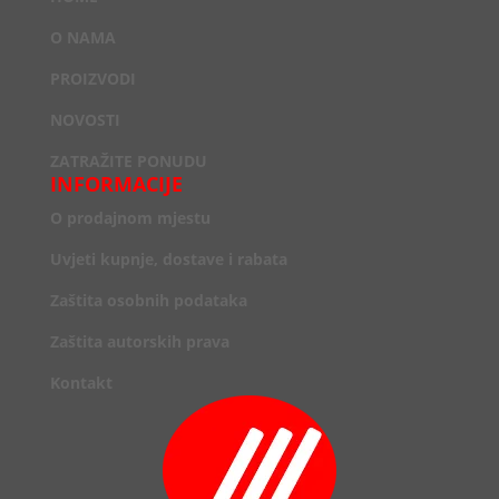
O NAMA
PROIZVODI
NOVOSTI
ZATRAŽITE PONUDU
INFORMACIJE
O prodajnom mjestu
Uvjeti kupnje, dostave i rabata
Zaštita osobnih podataka
Zaštita autorskih prava
Kontakt