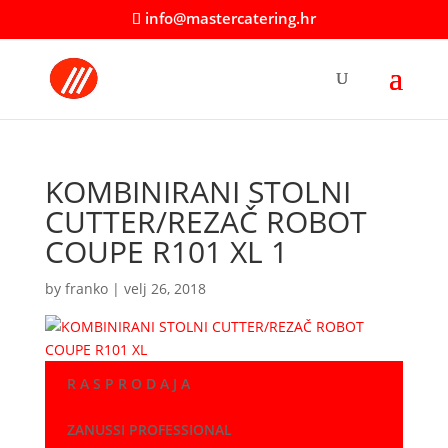
info@mastercatering.hr
KOMBINIRANI STOLNI
CUTTER/REZAČ ROBOT
COUPE R101 XL 1
by
franko
|
velj 26, 2018
R A S P R O D A J A
ZANUSSI PROFESSIONAL