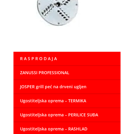
R A S P R O D A J A
ZANUSSI PROFESSIONAL
JOSPER grill peć na drveni ugljen
Ugostiteljska oprema – TERMIKA
Ugostiteljska oprema – PERILICE SUĐA
Ugostiteljska oprema – RASHLAD